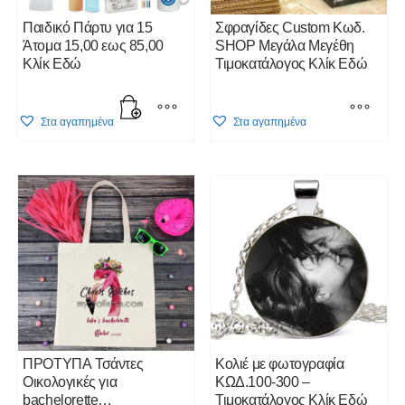
product
product
Παιδικό Πάρτυ για 15
Σφραγίδες Custom Κωδ.
page
page
Άτομα 15,00 εως 85,00
SHOP Μεγάλα Μεγέθη
Κλίκ Εδώ
Τιμοκατάλογος Κλίκ Εδώ
This
Στα αγαπημένα
Στα αγαπημένα
product
has
multiple
variants.
The
options
may
be
chosen
on
the
product
ΠΡΟΤΥΠΑ Τσάντες
Kολιέ με φωτογραφία
page
Οικολογικές για
ΚΩΔ.100-300 –
bachelorette
Τιμοκατάλογος Κλίκ Εδώ