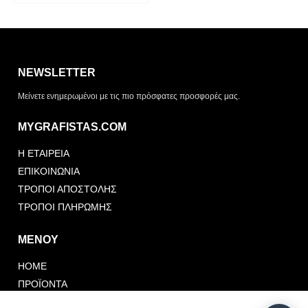
Η λίστα σας είναι άδεια. Περιηγηθείτε στα προϊόντα και
πατήστε Προσθήκη για να ξεκινήσετε.
NEWSLETTER
ΤΡΌΠΟΣ ΠΑΡΆΔΟΣΗΣ
Μείνετε ενημερωμένοι με τις πιο πρόσφατες προσφορές μας.
Παραλαβή από το
Αποστολή
κατάστημα
MYGRAFISTAS.COM
ΤΎΠΟΣ ΠΑΡΑΣΤΑΤΙΚΟΎ
Η ΕΤΑΙΡΕΙΑ
Απόδειξη
Τιμολόγιο
ΕΠΙΚΟΙΝΩΝΙΑ
ΤΡΟΠΟΙ ΑΠΟΣΤΟΛΗΣ
ΤΡΟΠΟΙ ΠΛΗΡΩΜΗΣ
ΜΕΝΟΥ
HOME
Αποστολή Αιτήματος
Συνέχεια Προσθήκης
Προσφοράς
ΠΡΟΪΟΝΤΑ
FOLLOW US
PORTFOLIO