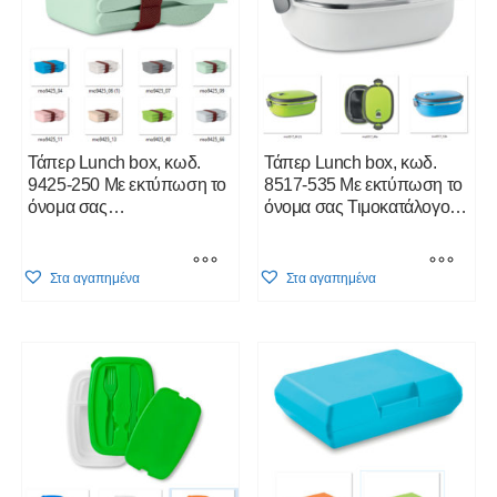
Τάπερ Lunch box, κωδ.
Τάπερ Lunch box, κωδ.
9425-250 Με εκτύπωση το
8517-535 Με εκτύπωση το
όνομα σας
όνομα σας Τιμοκατάλογος
ΕΞΑΝΤΛΗΘΗΚΕ!
κλικ Εδώ
This
This
Στα αγαπημένα
Στα αγαπημένα
product
product
has
has
multiple
multiple
variants.
variants.
The
The
options
options
may
may
be
be
chosen
chosen