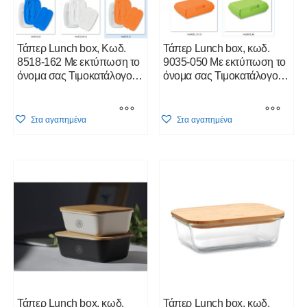
on
on
the
the
product
product
Τάπερ Lunch box, Κωδ.
Τάπερ Lunch box, κωδ.
page
page
8518-162 Με εκτύπωση το
9035-050 Με εκτύπωση το
όνομα σας Τιμοκατάλογος
όνομα σας Τιμοκατάλογος
κλικ Εδώ
κλικ Εδώ
This
This
Στα αγαπημένα
Στα αγαπημένα
product
product
has
has
multiple
multiple
variants.
variants.
The
The
options
options
may
may
be
be
chosen
chosen
on
on
the
the
product
product
Τάπερ Lunch box, κωδ.
Τάπερ Lunch box, κωδ.
page
page