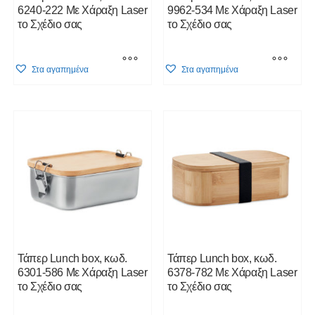
6240-222 Με Χάραξη Laser
9962-534 Με Χάραξη Laser
το Σχέδιο σας
το Σχέδιο σας
This
This
Στα αγαπημένα
Στα αγαπημένα
product
product
has
has
multiple
multiple
variants.
variants.
The
The
options
options
may
may
be
be
chosen
chosen
on
on
the
the
product
product
Τάπερ Lunch box, κωδ.
Τάπερ Lunch box, κωδ.
page
page
6301-586 Με Χάραξη Laser
6378-782 Με Χάραξη Laser
το Σχέδιο σας
το Σχέδιο σας