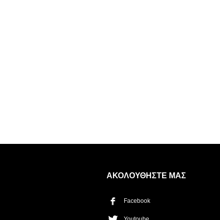
Η λίστα σας είναι άδεια. Περιηγηθείτε στα προϊόντα και
πατήστε Προσθήκη για να ξεκινήσετε.
ΑΚΟΛΟΥΘΗΣΤΕ ΜΑΣ
Facebook
ΤΡΌΠΟΣ ΠΑΡΆΔΟΣΗΣ
Παραλαβή από το
Youtoube
Αποστολή