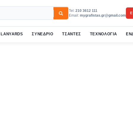
Tel:
210 3612 111
Ε
Email:
mygrafistas.gr@gmail.com
3
w your order.
Payment &
FREE
shipmen
LANYARDS
ΣΥΝΕΔΡΙΟ
ΤΣΑΝΤΕΣ
ΤΕΧΝΟΛΟΓΙΑ
ΕΝ
ail to support@website.com . Thank you!