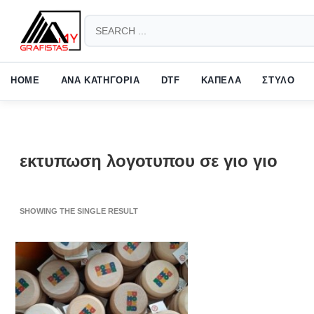
HOW TO SHOP
1
2
Login or create new account.
Revie
HOME
ΑΝΑ ΚΑΤΗΓΟΡΙΑ
DTF
ΚΑΠΕΛΑ
ΣΤΥΛΟ
If you still have problems, please let us know, by sending an em
εκτυπωση λογοτυπου σε γιο γιο
SHOWING THE SINGLE RESULT