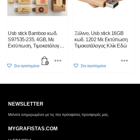
Usb stick Bamboo κωδ.
Ξύλινο, Usb stick 16GB
S97535-235. 4GB, Με
κωδ. 1202 Με Εκτύπωση
Eκτύπωση, Τιμοκατάλογος
Τιμοκατάλογος Κλίκ Εδώ
Κλίκ Εδώ
This
Στα αγαπημένα
Στα αγαπημένα
product
has
multiple
Η λίστα σας είναι άδεια. Περιηγηθείτε στα προϊόντα και
variants.
πατήστε Προσθήκη για να ξεκινήσετε.
The
options
NEWSLETTER
may
ΤΡΌΠΟΣ ΠΑΡΆΔΟΣΗΣ
Μείνετε ενημερωμένοι με τις πιο πρόσφατες προσφορές μας.
be
Παραλαβή από το
Αποστολή
chosen
κατάστημα
MYGRAFISTAS.COM
on
ΤΎΠΟΣ ΠΑΡΑΣΤΑΤΙΚΟΎ
the