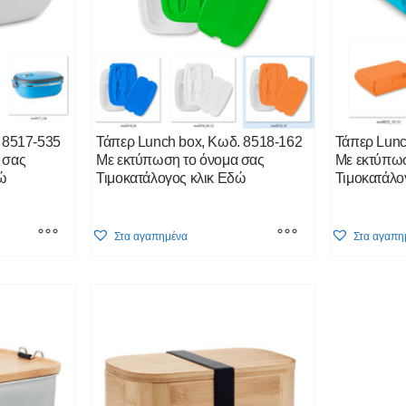
 8517-535
Τάπερ Lunch box, Κωδ. 8518-162
Τάπερ Lunc
 σας
Με εκτύπωση το όνομα σας
Με εκτύπωσ
δώ
Τιμοκατάλογος κλικ Εδώ
Τιμοκατάλο
This
This
Στα αγαπημένα
Στα αγαπη
product
product
has
has
multiple
multiple
variants.
variants.
The
The
options
options
may
may
be
be
chosen
chosen