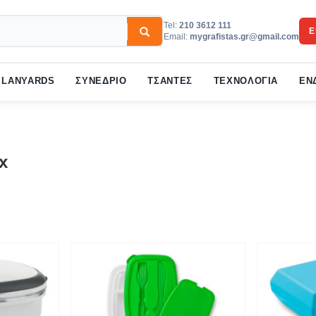
Tel:
210 3612 111
Ε
Email:
mygrafistas.gr@gmail.com
3
w your order.
Payment &
FREE
shipmen
LANYARDS
ΣΥΝΕΔΡΙΟ
ΤΣΑΝΤΕΣ
ΤΕΧΝΟΛΟΓΙΑ
ΕΝ
ail to support@website.com . Thank you!
x