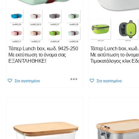
Τάπερ Lunch box, κωδ. 9425-250
Τάπερ Lunch box, κωδ.
Με εκτύπωση το όνομα σας
Με εκτύπωση το όνομα
ΕΞΑΝΤΛΗΘΗΚΕ!
Τιμοκατάλογος κλικ Ε
This
This
Στα αγαπημένα
Στα αγαπημένα
product
product
has
has
multiple
multiple
variants.
variants.
The
The
options
options
may
may
be
be
chosen
chosen