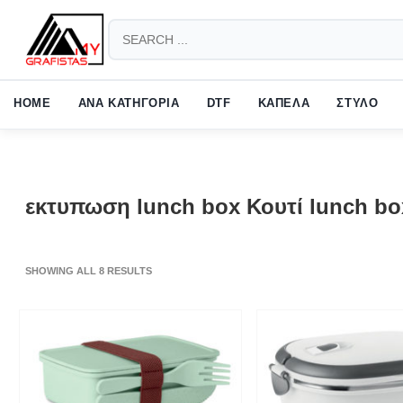
HOW TO SHOP
1
2
Login or create new account.
Revie
HOME
ΑΝΑ ΚΑΤΗΓΟΡΙΑ
DTF
ΚΑΠΕΛΑ
ΣΤΥΛΟ
If you still have problems, please let us know, by sending an em
εκτυπωση lunch box Κουτί lunch bo
SHOWING ALL 8 RESULTS