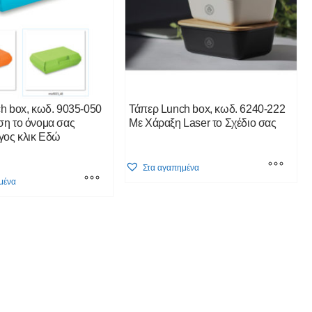
h box, κωδ. 9035-050
Τάπερ Lunch box, κωδ. 6240-222
η το όνομα σας
Με Χάραξη Laser το Σχέδιο σας
γος κλικ Εδώ
This
Στα αγαπημένα
product
μένα
has
multiple
variants.
The
options
may
be
chosen
on