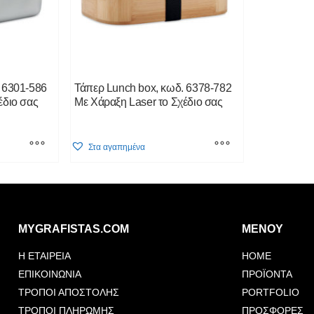
on
on
the
the
product
product
page
page
 6301-586
Τάπερ Lunch box, κωδ. 6378-782
έδιο σας
Με Χάραξη Laser το Σχέδιο σας
This
Στα αγαπημένα
product
has
multiple
variants.
The
MYGRAFISTAS.COM
ΜΕΝΟΥ
options
may
Η ΕΤΑΙΡΕΙΑ
HOME
be
ΕΠΙΚΟΙΝΩΝΙΑ
ΠΡΟΪΟΝΤΑ
chosen
ΤΡΟΠΟΙ ΑΠΟΣΤΟΛΗΣ
PORTFOLIO
on
the
ΤΡΟΠΟΙ ΠΛΗΡΩΜΗΣ
ΠΡΟΣΦΟΡΕΣ