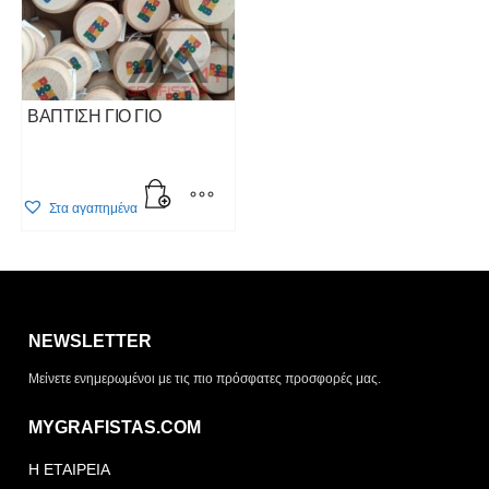
ΒΑΠΤΙΣΗ ΓΙΟ ΓΙΟ
Στα αγαπημένα
Η λίστα σας είναι άδεια. Περιηγηθείτε στα προϊόντα και
πατήστε Προσθήκη για να ξεκινήσετε.
NEWSLETTER
ΤΡΌΠΟΣ ΠΑΡΆΔΟΣΗΣ
Μείνετε ενημερωμένοι με τις πιο πρόσφατες προσφορές μας.
Παραλαβή από το
Αποστολή
κατάστημα
MYGRAFISTAS.COM
ΤΎΠΟΣ ΠΑΡΑΣΤΑΤΙΚΟΎ
Η ΕΤΑΙΡΕΙΑ
Απόδειξη
Τιμολόγιο