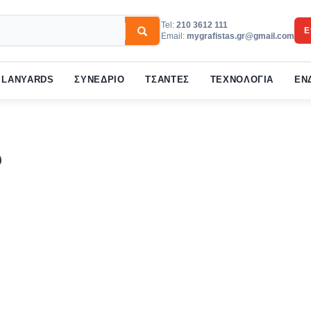
Tel:
210 3612 111
Ε
Email:
mygrafistas.gr@gmail.com
3
w your order.
Payment &
FREE
shipmen
LANYARDS
ΣΥΝΕΔΡΙΟ
ΤΣΑΝΤΕΣ
ΤΕΧΝΟΛΟΓΙΑ
ΕΝ
ail to support@website.com . Thank you!
ύ