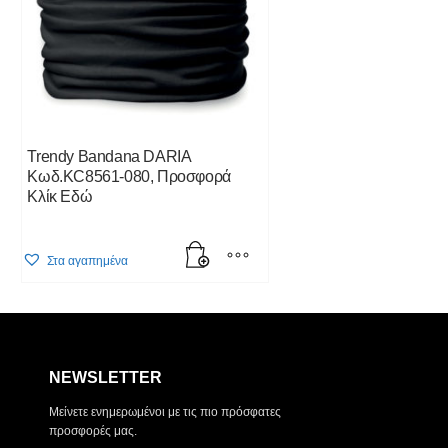
Trendy Bandana DARIA
Κωδ.KC8561-080, Προσφορά
Κλίκ Εδώ
Στα αγαπημένα
NEWSLETTER
Μείνετε ενημερωμένοι με τις πιο πρόσφατες
προσφορές μας.