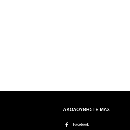
Η λίστα σας είναι άδεια. Περιηγηθείτε στα προϊόντα και
πατήστε Προσθήκη για να ξεκινήσετε.
ΑΚΟΛΟΥΘΗΣΤΕ ΜΑΣ
Facebook
ΤΡΌΠΟΣ ΠΑΡΆΔΟΣΗΣ