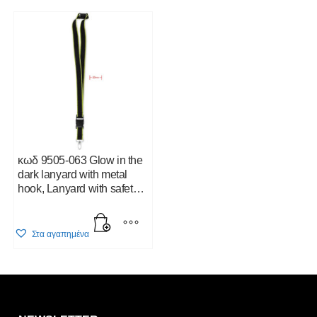
Min
Max
Price:
110€
—
390€
FILTER
price
price
κωδ 9505-063 Glow in the
dark lanyard with metal
hook, Lanyard with safety
breakaway 25mm.
Τιμοκατάλογος Κλίκ Εδώ
Στα αγαπημένα
Η λίστα σας είναι άδεια. Περιηγηθείτε στα προϊόντα και
πατήστε Προσθήκη για να ξεκινήσετε.