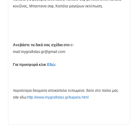
κουζίνας, Μπαντανα σεφ, Καπέλα μαγείρων εκτύπωση,
Ανεβάστε τα δικά σας σχέδια στο
e-
mail:mygrafistas.gr@gmail.com
Για προσφορά κλικ
Εδώ:
περισοτερα δειγματα αποκαπελα τυπωμενα δειτε στο παλιο μας
site εδω:
http://www.mygrafistas.gr/kapela.html