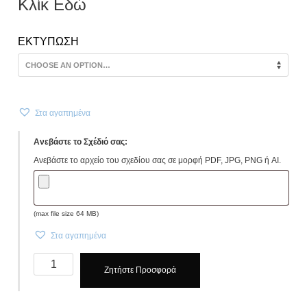
Κλίκ Εδώ
ΕΚΤΥΠΩΣΗ
Στα αγαπημένα
Ανεβάστε το Σχέδιό σας:
Ανεβάστε το αρχείο του σχεδίου σας σε μορφή PDF, JPG, PNG ή AI.
(max file size 64 MB)
Στα αγαπημένα
Καπέλα
Ζητήστε Προσφορά
CHEF
Μαύρο.
κωδ.