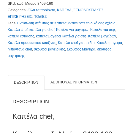
SKU:
κωδ. Μαύρο 8409-160
8409-
Categories:
-Όλα τα προϊόντα
,
ΚΑΠΕΛΑ
,
ΞΕΝΟΔΟΧΕΙΑΚΕΣ
160.
ΕΠΙΧΕΙΡΗΣΕΙΣ
,
ΠΟΔΙΕΣ
Mε
Tags:
Εκτύπωση στάμπας σε Καπέλα
,
εκτυπώστε το δικό σας σχέδιο
,
Εκτύπωση.
Καπελα chef
,
καπέλα για chef
,
Καπέλα για μάγειρες
,
Καπέλα για σεφ
,
Τιμοκατάλογος
καπελα εστιασης
,
καπελα μαγειρα Καπέλα για σεφ
,
Καπέλα μαγείρων
,
Κλίκ
Καπέλα προσωπικού κουζίνας
,
Καπελο chef για παιδια
,
Καπελο μαγειρα
,
Εδώ
Μπαντανα chef
,
σκουφοι μαγειρικης
,
Σκούφος Μάγειρα
,
σκουφος
quantity
μαγειρικης
ADDITIONAL INFORMATION
DESCRIPTION
DESCRIPTION
Καπέλα chef,