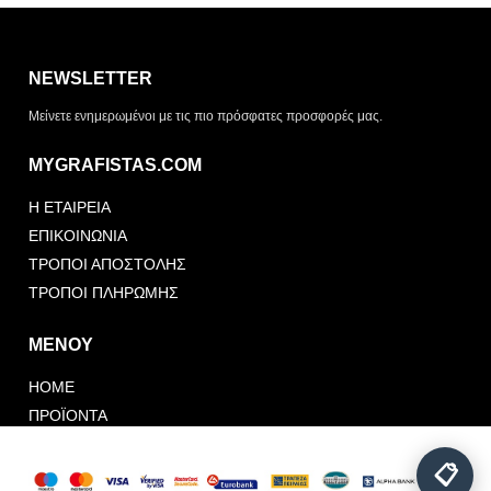
Η λίστα σας είναι άδεια. Περιηγηθείτε στα προϊόντα και
πατήστε Προσθήκη για να ξεκινήσετε.
NEWSLETTER
ΤΡΌΠΟΣ ΠΑΡΆΔΟΣΗΣ
Μείνετε ενημερωμένοι με τις πιο πρόσφατες προσφορές μας.
Παραλαβή από το
Αποστολή
κατάστημα
MYGRAFISTAS.COM
ΤΎΠΟΣ ΠΑΡΑΣΤΑΤΙΚΟΎ
Η ΕΤΑΙΡΕΙΑ
Απόδειξη
Τιμολόγιο
ΕΠΙΚΟΙΝΩΝΙΑ
ΤΡΟΠΟΙ ΑΠΟΣΤΟΛΗΣ
ΤΡΟΠΟΙ ΠΛΗΡΩΜΗΣ
ΜΕΝΟΥ
HOME
Αποστολή Αιτήματος
Συνέχεια Προσθήκης
Προσφοράς
ΠΡΟΪΟΝΤΑ
FOLLOW US
PORTFOLIO
📋
ΠΡΟΣΦΟΡΕΣ