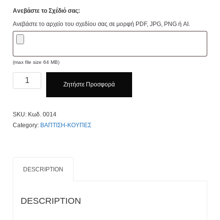
Ανεβάστε το Σχέδιό σας:
Ανεβάστε το αρχείο του σχεδίου σας σε μορφή PDF, JPG, PNG ή AI.
(max file size 64 MB)
Κούπες
Ζητήστε Προσφορά
Βάπτισης
Μακέτα
κωδ.
SKU:
Κωδ. 0014
0014
Category:
ΒΑΠΤΙΣΗ-ΚΟΥΠΕΣ
quantity
DESCRIPTION
DESCRIPTION