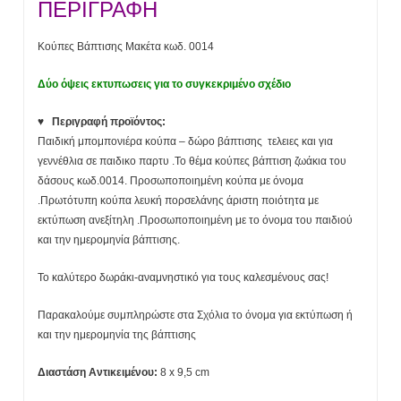
ΠΕΡΙΓΡΑΦΗ
Κούπες Βάπτισης Μακέτα κωδ. 0014
Δύο όψεις εκτυπωσεις για το συγκεκριμένο σχέδιο
♥ Περιγραφή προϊόντος:
Παιδική μπομπονιέρα κούπα – δώρο βάπτισης τελειες και για
γεννέθλια σε παιδικο παρτυ .Το θέμα κούπες βάπτιση ζωάκια του
δάσους κωδ.0014. Προσωποποιημένη κούπα με όνομα
.Πρωτότυπη κούπα λευκή πορσελάνης άριστη ποιότητα με
εκτύπωση ανεξίτηλη .
Προσωποποιημένη με το όνομα του παιδιού
και την ημερομηνία βάπτισης.
Το καλύτερο δωράκι-αναμνηστικό για τους καλεσμένους σας!
Παρακαλούμε συμπληρώστε στα Σχόλια το όνομα για εκτύπωση ή
και την ημερομηνία της βάπτισης
Διαστάση Αντικειμένου:
8 x 9,5 cm