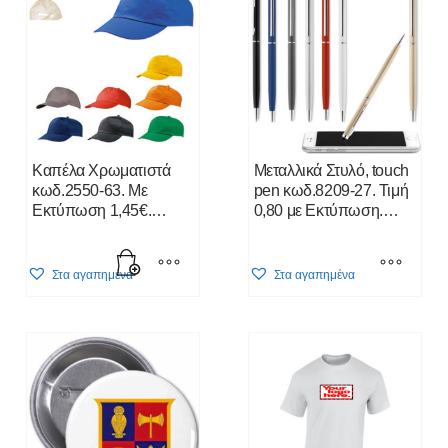
Καπέλα Χρωματιστά
Μεταλλικά Στυλό, touch
κωδ.2550-63. Με
pen κωδ.8209-27. Τιμή
Εκτύπωση 1,45€.
0,80 με Εκτύπωση.
Τιμοκατάλογος Κλίκ
Τιμοκάταλογος Κλίκ
Εδώ
Εδώ
This
Στα αγαπημένα
Στα αγαπημένα
product
has
multiple
variants.
The
options
may
be