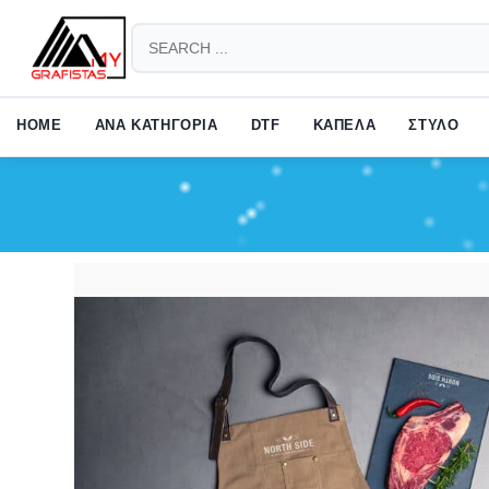
HOW TO SHOP
1
2
Login or create new account.
Revie
HOME
ΑΝΑ ΚΑΤΗΓΟΡΙΑ
DTF
ΚΑΠΕΛΑ
ΣΤΥΛΟ
If you still have problems, please let us know, by sending an em