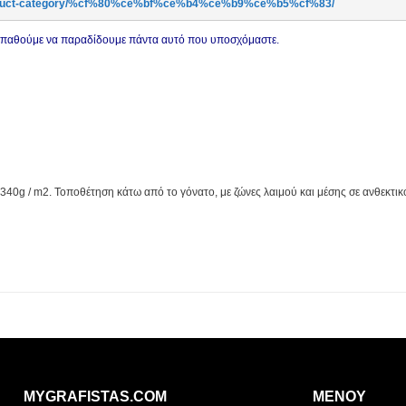
product-category/%cf%80%ce%bf%ce%b4%ce%b9%ce%b5%cf%83/
οσπαθούμε να παραδίδουμε πάντα αυτό που υποσχόμαστε.
0g / m2. Τοποθέτηση κάτω από το γόνατο, με ζώνες λαιμού και μέσης σε ανθεκτικό 
MYGRAFISTAS.COM
ΜΕΝΟΥ