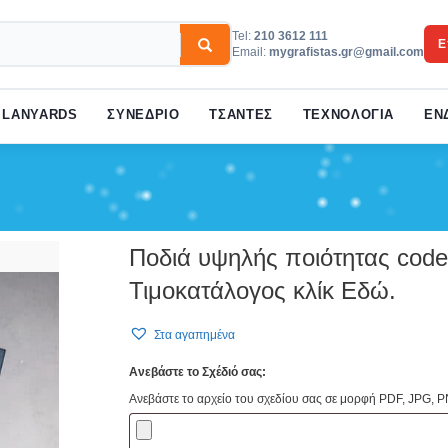
Tel:
210 3612 111
Ε
Email:
mygrafistas.gr@gmail.com
3
w your order.
Payment &
FREE
shipmen
LANYARDS
ΣΥΝΕΔΡΙΟ
ΤΣΑΝΤΕΣ
ΤΕΧΝΟΛΟΓΙΑ
ΕΝ
ail to support@website.com . Thank you!
Ποδιά υψηλής ποιότητας co
Τιμοκατάλογος κλίκ Εδώ.
Στα αγαπημένα
Ανεβάστε το Σχέδιό σας:
Ανεβάστε το αρχείο του σχεδίου σας σε μορφή PDF, JPG, P