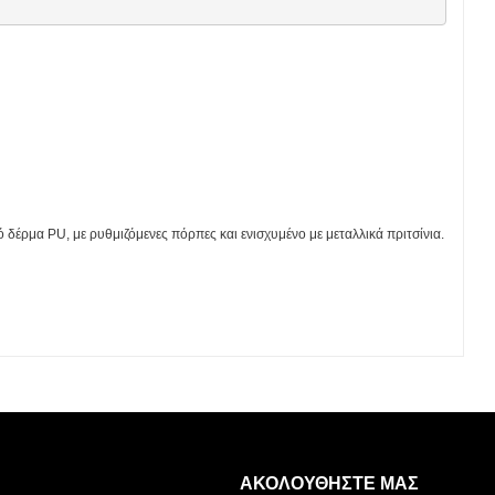
δέρμα PU, με ρυθμιζόμενες πόρπες και ενισχυμένο με μεταλλικά πριτσίνια.
Η λίστα σας είναι άδεια. Περιηγηθείτε στα προϊόντα και
πατήστε Προσθήκη για να ξεκινήσετε.
ΑΚΟΛΟΥΘΗΣΤΕ ΜΑΣ