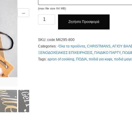
(max file size 64 MB)
→
Ποδιά
Ζητήστε Προσφορά
υψηλής
ποιότητας
code
SKU:
code Μ6295-800
Μ6295-
Categories:
-Όλα τα προϊόντα
,
CHRISTMANS
,
ΑΓΙΟΥ ΒΑΛ
800
ΞΕΝΟΔΟΧΕΙΑΚΕΣ ΕΠΙΧΕΙΡΗΣΕΙΣ
,
ΠΑΙΔΙΚΟ ΠΑΡΤΥ
,
ΠΟΔΙ
Με
Tags:
apron of cooking
,
ΠΟΔΙΑ
,
ποδιά για καφε
,
ποδιά μαγε
Εκτύπωση
Τιμοκατάλογος
κλίκ
Εδώ.
quantity