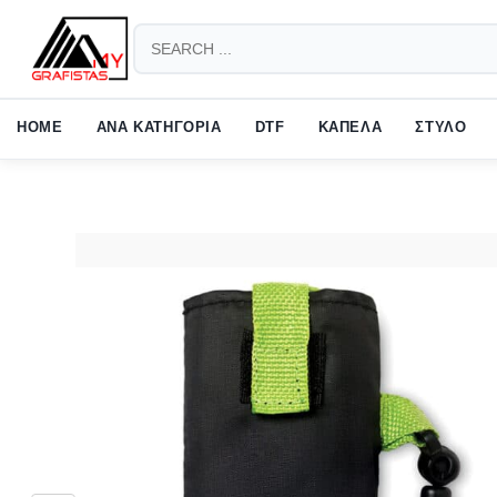
HOW TO SHOP
1
2
Login or create new account.
Revie
HOME
ΑΝΑ ΚΑΤΗΓΟΡΙΑ
DTF
ΚΑΠΕΛΑ
ΣΤΥΛΟ
If you still have problems, please let us know, by sending an em