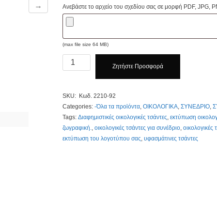
→
Ανεβάστε το αρχείο του σχεδίου σας σε μορφή PDF, JPG, P
(max file size 64 MB)
Τσάντες
Ζητήστε Προσφορά
Οικολογικές,
40X53
CM,
SKU:
Κωδ. 2210-92
Κωδ.
Categories:
-Όλα τα προϊόντα
,
ΟΙΚΟΛΟΓΙΚΑ
,
ΣΥΝΕΔΡΙΟ
,
Σ
2210-
Tags:
Διαφημιστικές οικολογικές τσάντες
,
εκτύπωση οικολογ
92
ζωγραφική.
,
οικολογικές τσάντες για συνέδριο
,
οικολογικές 
Non
εκτύπωση του λογοτύπου σας
,
υφασμάτινες τσάντες
Woven
Προσφορά
Κλίκ
Εδώ
quantity