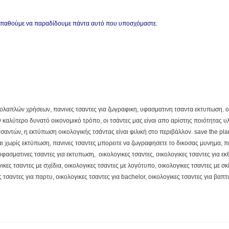
οσπαθούμε να παραδίδουμε πάντα αυτό που υποσχόμαστε.
ς πολαπλών χρήσεων, πανινες τσαντες για ζωγραφικη, υφασματινη τσαντα εκτυπωση. ο
καλύτερο δυνατό οικονομικό τρόπο, οι τσάντες μας είναι απο αρίστης ποιότητας υλι
τών, η εκτύπωση οικολογικής τσάντας είναι φιλική στο περιβάλλον. save the plane
 και χωρίς εκτύπωση, πανινες τσαντες μπορειτε να ζωγραφησετε το δικοσας μυνημα, π
φασματινες τσαντες για εκτυπωση, οικολογικες τσαντες, οικολογικες τσαντες για εκθ
ικες τσαντες με σχέδια, οικολογικες τσαντες με λογότυπο, οικολογικες τσαντες με σκ
 τσαντες για παρτυ, οικολογικες τσαντες για bachelor, οικολογικες τσαντες για βαπτι