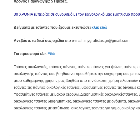
Χρόνος Παραγωγής: 5 Ημέρες,
30 ΧΡΟΝΙΑ εμπειρίας σε συνδυσμό με τον τεχνολογικό μας εξοπλισμό πρ
Δείγματα με τσάντες που έχουμε εκτυπώσει
κλικ εδώ
Ανεβάστε τα δικά σας σχέδια
στο e-mail: mygrafistas.gr@gmail.com
Για προσφορά
κλικ
Εδώ:
Τσάντες οικολογικές, τσάντες πάνινες, τσάντες πάνινες για ψώνια, τσάντε
οικολογικής τσάντας σας βοηθάει να προωθήσετε τήν επιχείρηση σας με τον 
μέσο καθημερινής χρήσης μας βοηθάει απο την άσκοπη χρήση πλαστικών τσαν
τσάντες.τις πάνινες οικολογικές τσάντες, υφασματινες τσαντες τις δίνουμε
Υφασμάτινες τσάντες με μακρύ χερούλι, Διαφημιστικές οικολογικέςτσάντες, υ
οικολογικες τσαντες διαφημιστικες, οικολογικες τσαντες με ονόματα, οικολογ
οικολογικες τσαντες με εκτύπωση, οικολογικες τσαντες για γαμο, οικολογικες