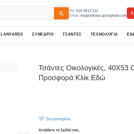
Tel:
210 3612 111
Ε
Email:
mygrafistas.gr@gmail.com
3
w your order.
Payment &
FREE
shipmen
LANYARDS
ΣΥΝΕΔΡΙΟ
ΤΣΑΝΤΕΣ
ΤΕΧΝΟΛΟΓΙΑ
ΕΝ
ail to support@website.com . Thank you!
Τσάντες Οικολογικές, 40X53
Προσφορά Κλίκ Εδώ
Στα αγαπημένα
Ανεβάστε το Σχέδιό σας: