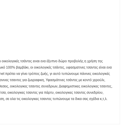
ι οικολογικές τσάντες ειναι ενα έξυπνο δώρο προβολής.η χρήση της
κό 100% βαμβάκι, οι οικολογικές τσάντες, υφασματινες τσαντες είναι ενα
t πρέπει να γίνει τρόπος ζωής, γι αυτό τυπώνουμε πάνινες οικολογικές
ανινες τσαντες για ζωγραφικη, Υφασμάτινες τσάντες με κοντό χερούλι,
εσεις, οικολογικες τσαντες συνεδριων, Διαφημιστικες οικολογικες τσαντες,
ίτσα, οικολογικες τσαντες για πάρτυ, οικολογικες τσαντες συνεδρίου,
ση, σε ολα τις οικολογικες τσαντες τυπώνουμε τα δικα σας σχέδια κ,τ,λ.