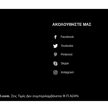
Η λίστα σας είναι άδεια. Περιηγηθείτε στα προϊόντα και
πατήστε Προσθήκη για να ξεκινήσετε.
ΑΚΟΛΟΥΘΗΣΤΕ ΜΑΣ
Facebook
ΤΡΌΠΟΣ ΠΑΡΆΔΟΣΗΣ
Παραλαβή από το
Youtoube
Αποστολή
κατάστημα
Pinterest
ΤΎΠΟΣ ΠΑΡΑΣΤΑΤΙΚΟΎ
Απόδειξη
Τιμολόγιο
Skype
Instagram
il.com
, Στις Τιμές Δεν συμπεριλαμβάνεται Φ.Π.Α24%
Αποστολή Αιτήματος
Συνέχεια Προσθήκης
Προσφοράς