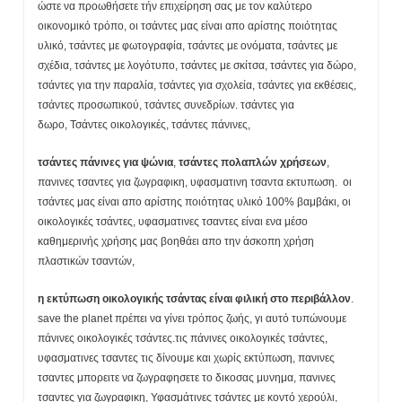
ώστε να προωθήσετε τήν επιχείρηση σας με τον καλύτερο
οικονομικό τρόπο, οι τσάντες μας είναι απο αρίστης ποιότητας
υλικό, τσάντες με φωτογραφία, τσάντες με ονόματα, τσάντες με
σχέδια, τσάντες με λογότυπο, τσάντες με σκίτσα, τσάντες για δώρο,
τσάντες για την παραλία, τσάντες για σχολεία, τσάντες για εκθέσεις,
τσάντες προσωπικού, τσάντες συνεδρίων. τσάντες για
δωρο, Τσάντες οικολογικές, τσάντες πάνινες,
τσάντες πάνινες για ψώνια
,
τσάντες πολαπλών χρήσεων
,
πανινες τσαντες για ζωγραφικη, υφασματινη τσαντα εκτυπωση. οι
τσάντες μας είναι απο αρίστης ποιότητας υλικό 100% βαμβάκι, οι
οικολογικές τσάντες, υφασματινες τσαντες είναι ενα μέσο
καθημερινής χρήσης μας βοηθάει απο την άσκοπη χρήση
πλαστικών τσαντών,
η εκτύπωση οικολογικής τσάντας είναι φιλική στο περιβάλλον
.
save the planet πρέπει να γίνει τρόπος ζωής, γι αυτό τυπώνουμε
πάνινες οικολογικές τσάντες.τις πάνινες οικολογικές τσάντες,
υφασματινες τσαντες τις δίνουμε και χωρίς εκτύπωση, πανινες
τσαντες μπορειτε να ζωγραφησετε το δικοσας μυνημα, πανινες
τσαντες για ζωγραφικη, Υφασμάτινες τσάντες με κοντό χερούλι,