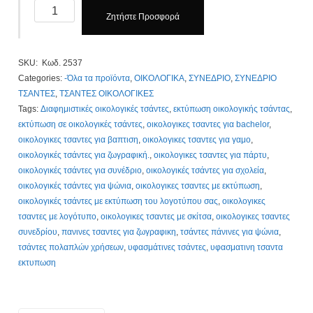
Τσάντες
Ζητήστε Προσφορά
Οικολογικές,
38
x
SKU:
Κωδ. 2537
43
Categories:
-Όλα τα προϊόντα
,
ΟΙΚΟΛΟΓΙΚΑ
,
ΣΥΝΕΔΡΙΟ
,
ΣΥΝΕΔΡΙΟ
x
ΤΣΑΝΤΕΣ
,
ΤΣΑΝΤΕΣ ΟΙΚΟΛΟΓΙΚΕΣ
8
Tags:
Διαφημιστικές οικολογικές τσάντες
,
εκτύπωση οικολογικής τσάντας
,
cm,
εκτύπωση σε οικολογικές τσάντες
,
οικολογικες τσαντες για bachelor
,
Non
οικολογικες τσαντες για βαπτιση
,
οικολογικες τσαντες για γαμο
,
Woven.
οικολογικές τσάντες για ζωγραφική.
,
οικολογικες τσαντες για πάρτυ
,
Με
οικολογικές τσάντες για συνέδριο
,
οικολογικές τσάντες για σχολεία
,
Εκτύπωση
οικολογικές τσάντες για ψώνια
,
οικολογικες τσαντες με εκτύπωση
,
1,35€.
οικολογικές τσάντες με εκτύπωση του λογοτύπου σας
,
οικολογικες
Κωδ.
τσαντες με λογότυπο
,
οικολογικες τσαντες με σκίτσα
,
οικολογικες τσαντες
2537.
συνεδρίου
,
πανινες τσαντες για ζωγραφικη
,
τσάντες πάνινες για ψώνια
,
Τιμοκατάλογος
τσάντες πολαπλών χρήσεων
,
υφασμάτινες τσάντες
,
υφασματινη τσαντα
Κλίκ
εκτυπωση
Εδώ
quantity