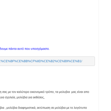
ίδουμε πάντα αυτό που υποσχόμαστε.
ry/%CE%BC%CE%BF%CE%BB%CF%8D%CE%B2%CE%B9%CE%B1/
 σας με τον καλύτερο οικονομικό τρόπο, τα μολυβια μας είναι απο
ια σχολεία, μολύβια για εκθέσεις,
ια , μολύβια διαφημιστικά, εκτύπωση σε μολύβια με το λογότυπο