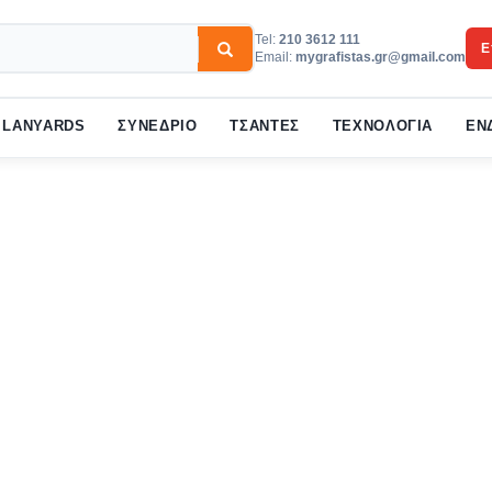
Tel:
210 3612 111
Ε
Email:
mygrafistas.gr@gmail.com
3
w your order.
Payment &
FREE
shipmen
LANYARDS
ΣΥΝΕΔΡΙΟ
ΤΣΑΝΤΕΣ
ΤΕΧΝΟΛΟΓΙΑ
ΕΝ
ail to support@website.com . Thank you!