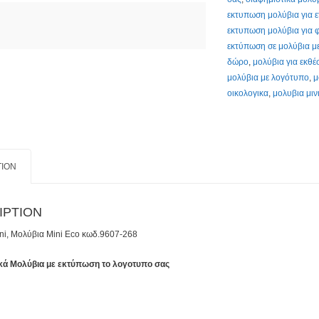
Εδώ
εκτυπωση μολύβια για ε
quantity
εκτυπωση μολύβια για 
εκτύπωση σε μολύβια μ
δώρο
,
μολύβια για εκθέ
μολύβια με λογότυπο
,
μ
οικολογικα
,
μολυβια μιν
TION
IPTION
ni, Μολύβια Mini Eco κωδ.9607-268
κά Μολύβια με εκτύπωση το λογοτυπο σας