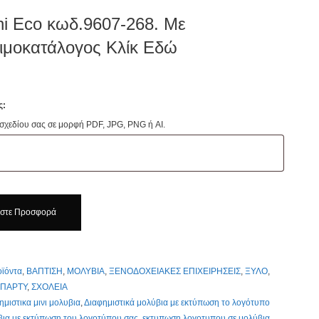
ni Eco κωδ.9607-268. Με
μοκατάλογος Κλίκ Εδώ
ς:
 σχεδίου σας σε μορφή PDF, JPG, PNG ή AI.
ήστε Προσφορά
οϊόντα
,
ΒΑΠΤΙΣΗ
,
ΜΟΛΥΒΙΑ
,
ΞΕΝΟΔΟΧΕΙΑΚΕΣ ΕΠΙΧΕΙΡΗΣΕΙΣ
,
ΞΥΛΟ
,
 ΠΑΡΤΥ
,
ΣΧΟΛΕΙΑ
γος
ημιστικα μινι μολυβια
,
Διαφημιστικά μολύβια με εκτύπωση το λογότυπο
βια με εκτύπωση του λογοτύπου σας
,
εκτυπωση λογοτυπου σε μολύβια
,