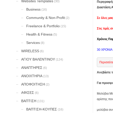
Websites Templates
(30)
Περιγραφή:
Διαστάση Α
Business
(16)
Community & Non-Profit
(2)
Σε όλες μα
Freelance & Portfolio
(15)
Στις τιμές
Health & Fitness
(5)
Χρόνος Παρ
Services
(8)
30 ΧΡΟΝΙΑ 
WIRELESS
(6)
ΑΓΙΟΥ ΒΑΛΕΝΤΙΝΟΥ
(124)
Περισσότε
ΑΝΑΠΤΗΡΕΣ
(6)
Ανεβάστε τ
ΑΝΟΙΧΤΗΡΙΑ
(13)
Για προσφο
ΑΠΟΦΟΙΤΗΣΗ
(2)
ΑΦΙΣΕΣ
(6)
Μολύβια Min
αρίστης ποι
ΒΑΠΤΙΣΗ
(131)
ΒΑΠΤΙΣΗ-ΚΟΥΠΕΣ
(16)
μολύβια συν