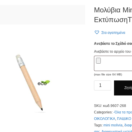
Μολύβια Mi
ΕκτύπωσηΤι
Στα αγαπημένα
Ανεβάστε το Σχέδιό σα
Ανεβάστε το αρχείο του
(max file size 64 MB)
Μολύβια
Ζητ
Mini
Eco
κωδ.9607-
SKU:
κωδ.9607-268
268.
Categories:
-Όλα τα πρ
Με
ΟΙΚΟΛΟΓΙΚΑ
,
ΠΑΙΔΙΚΟ
ΕκτύπωσηΤιμοκατάλο
Tags:
mini molivia
,
διαφ
Κλίκ
σας
,
διαφημιστικά μολύ