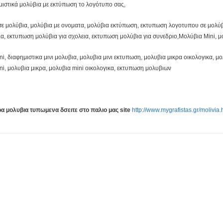
μιστικά μολύβια με εκτύπωση το λογότυπο σας,
 μολύβια, μολύβια με ονοματα, μολύβια εκτύπωση, εκτυπωση λογοτυπου σε μολύβια
α, εκτυπωση μολύβια για σχολεια, εκτυπωση μολύβια για συνεδριο,Μολύβια Mini, μ
i, διαφημιστικα μινι μολυβια, μολυβια μινι εκτυπωση, μολυβια μικρα οικολογικα, μο
i, μολυβια μικρα, μολυβια mini οικολογικα, εκτυπωση μολυβιων
α μολυβια τυπωμενα δσειτε στο παλιο μας site
http://www.mygrafistas.gr/molivia.