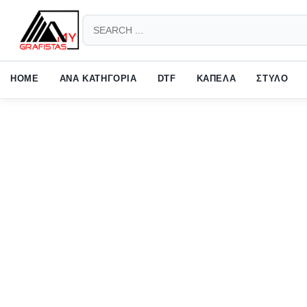
HOW TO SHOP
1
2
Login or create new account.
Revie
HOME
ΑΝΑ ΚΑΤΗΓΟΡΙΑ
DTF
ΚΑΠΕΛΑ
ΣΤΥΛΟ
If you still have problems, please let us know, by sending an em