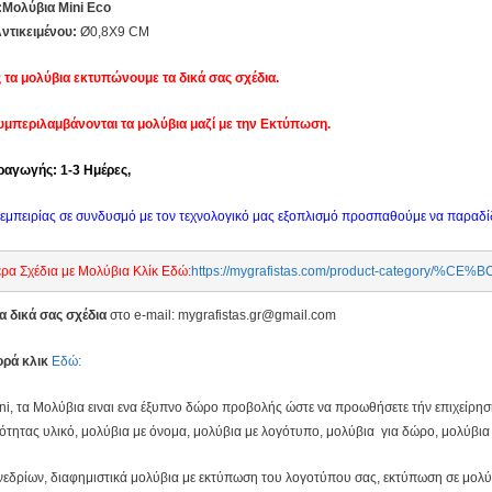
Μολύβια Mini Eco
ντικειμένου:
Ø0,8X9 CM
ς τα μολύβια εκτυπώνουμε τα δικά σας σχέδια.
 συμπεριλαμβάνονται τα μολύβια μαζί με την Εκτύπωση.
αγωγής: 1-3 Ημέρες,
εμπειρίας σε συνδυσμό με τον τεχνολογικό μας εξοπλισμό προσπαθούμε να παραδ
ρα Σχέδια με Μολύβια Κλίκ Εδώ:
https://mygrafistas.com/product-catego
α δικά σας σχέδια
στο e-mail: mygrafistas.gr@gmail.com
ρά κλικ
Εδώ:
i, τα Μολύβια ειναι ενα έξυπνο δώρο προβολής ώστε να προωθήσετε τήν επιχείρηση
ότητας υλικό, μολύβια με όνομα, μολύβια με λογότυπο, μολύβια για δώρο, μολύβια γ
εδρίων, διαφημιστικά μολύβια με εκτύπωση του λογοτύπου σας, εκτύπωση σε μολύβ