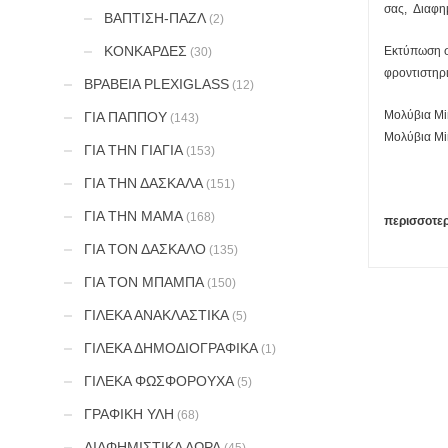
σας, Διαφη
ΒΑΠΤΙΣΗ-ΠΑΖΛ
(2)
ΚΟΝΚΑΡΔΕΣ
Εκτύπωση σε
(30)
φροντιστηρι
ΒΡΑΒΕΙΑ PLEXIGLASS
(12)
Μολύβια Min
ΓΙΑ ΠΑΠΠΟΥ
(143)
Μολύβια Min
ΓΙΑ ΤΗΝ ΓΙΑΓΙΑ
(153)
ΓΙΑ ΤΗΝ ΔΑΣΚΑΛΑ
(151)
ΓΙΑ ΤΗΝ ΜΑΜΑ
(168)
περισσοτερ
ΓΙΑ ΤΟΝ ΔΑΣΚΑΛΟ
(135)
ΓΙΑ ΤΟΝ ΜΠΑΜΠΑ
(150)
ΓΙΛΕΚΑ ΑΝΑΚΛΑΣΤΙΚΑ
(5)
ΓΙΛΕΚΑ ΔΗΜΟΔΙΟΓΡΑΦΙΚΑ
(1)
ΓΙΛΕΚΑ ΦΩΣΦΟΡΟΥΧΑ
(5)
ΓΡΑΦΙΚΗ ΥΛΗ
(68)
ΔΙΑΦΗΜΙΣΤΙΚΑ ΔΩΡΑ