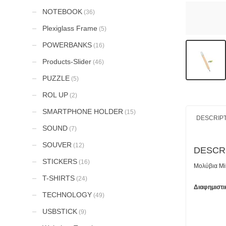
NOTEBOOK
(36)
Plexiglass Frame
(5)
POWERBANKS
(16)
Products-Slider
(46)
PUZZLE
(5)
ROL UP
(2)
SMARTPHONE HOLDER
(15)
DESCRIP
SOUND
(7)
SOUVER
(12)
DESCR
STICKERS
(16)
Μολύβια Mi
T-SHIRTS
(24)
Διαφημιστι
TECHNOLOGY
(49)
USBSTICK
(9)