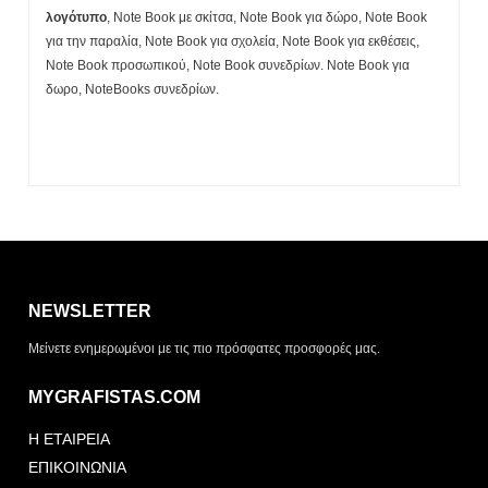
λογότυπο
, Note Book με σκίτσα, Note Book για δώρο, Note Book
για την παραλία, Note Book για σχολεία, Note Book για εκθέσεις,
Note Book προσωπικού, Note Book συνεδρίων. Note Book για
δωρο, NoteBooks συνεδρίων.
Η λίστα σας είναι άδεια. Περιηγηθείτε στα προϊόντα και
πατήστε Προσθήκη για να ξεκινήσετε.
NEWSLETTER
ΤΡΌΠΟΣ ΠΑΡΆΔΟΣΗΣ
Μείνετε ενημερωμένοι με τις πιο πρόσφατες προσφορές μας.
Παραλαβή από το
Αποστολή
κατάστημα
MYGRAFISTAS.COM
ΤΎΠΟΣ ΠΑΡΑΣΤΑΤΙΚΟΎ
Η ΕΤΑΙΡΕΙΑ
Απόδειξη
Τιμολόγιο
ΕΠΙΚΟΙΝΩΝΙΑ