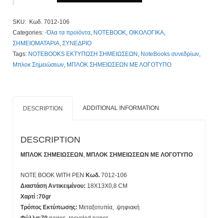
WITH
PEN,
SKU:
Κωδ. 7012-106
Notepad,
Categories:
-Όλα τα προϊόντα
,
NOTEBOOK
,
ΟΙΚΟΛΟΓΙΚΑ
,
Κωδ.
ΣΗΜΕΙΟΜΑΤΑΡΙΑ
,
ΣΥΝΕΔΡΙΟ
7012-
Tags:
NOTEBOOKS ΕΚΤΥΠΩΣΗ ΣΗΜΕΙΩΣΕΩΝ
,
NoteBooks συνεδρίων
,
106.
Μπλοκ Σημειώσεων
,
ΜΠΛΟΚ ΣΗΜΕΙΩΣΕΩΝ ΜΕ ΛΟΓΟΤΥΠΟ
Μπλοκ
Σημειώσεων.
2,10€
με
ADDITIONAL INFORMATION
DESCRIPTION
Εκτύπωση.
Τιμοκατάλογος
Κλίκ
DESCRIPTION
Εδώ
quantity
ΜΠΛΟΚ ΣΗΜΕΙΩΣΕΩΝ
,
ΜΠΛΟΚ ΣΗΜΕΙΩΣΕΩΝ ΜΕ ΛΟΓΟΤΥΠΟ
NOTE BOOK WITH PEN
Κωδ.
7012-106
Διαστάση Αντικειμένου:
18X13X0,8 CM
Χαρτί :70gr
Τρόπος Εκτύπωσης:
Μεταξοτυπία, .ψηφιακή