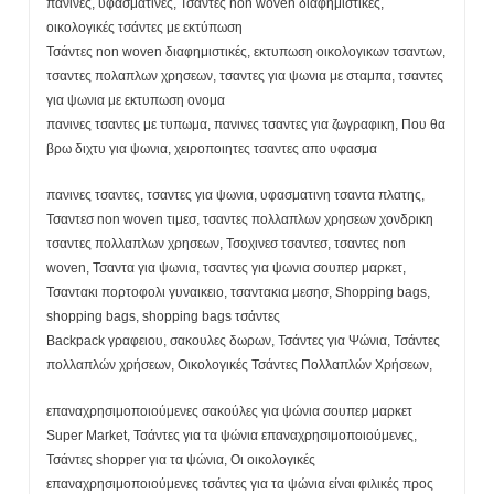
πάνινες, υφασμάτινες, Τσάντες non woven διαφημιστικές,
οικολογικές τσάντες με εκτύπωση
Τσάντες non woven διαφημιστικές, εκτυπωση οικολογικων τσαντων,
τσαντες πολαπλων χρησεων, τσαντες για ψωνια με σταμπα, τσαντες
για ψωνια με εκτυπωση ονομα
πανινες τσαντες με τυπωμα, πανινες τσαντες για ζωγραφικη, Που θα
βρω διχτυ για ψωνια, χειροποιητες τσαντες απο υφασμα
πανινες τσαντες, τσαντες για ψωνια, υφασματινη τσαντα πλατης,
Τσαντεσ non woven τιμεσ, τσαντες πολλαπλων χρησεων χονδρικη
τσαντες πολλαπλων χρησεων, Τσοχινεσ τσαντεσ, τσαντες non
woven, Τσαντα για ψωνια, τσαντες για ψωνια σουπερ μαρκετ,
Τσαντακι πορτοφολι γυναικειο, τσαντακια μεσησ, Shopping bags,
shopping bags, shopping bags τσάντες
Backpack γραφειου, σακουλες δωρων, Τσάντες για Ψώνια, Τσάντες
πολλαπλών χρήσεων, Οικολογικές Τσάντες Πολλαπλών Χρήσεων,
επαναχρησιμοποιούμενες σακούλες για ψώνια σουπερ μαρκετ
Super Market, Τσάντες για τα ψώνια επαναχρησιμοποιούμενες,
Τσάντες shopper για τα ψώνια, Οι οικολογικές
επαναχρησιμοποιούμενες τσάντες για τα ψώνια είναι φιλικές προς