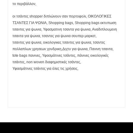
το περιβάλλον,
οι τσάντες shopper διπλώνουν σαν πορτοφολι, ΟΙΚΟΛΟΓΙΚΕΣ
ΤΣΑΝΤΕΣ ΓΙΑ ΨΩΝΙΑ, Shopping bags, Shopping bags εκτυπωση
τσαντες για ψωνια, Υφασματινη τσαντα για ψωνια, Αναδιπλουμενη
τσαντα για ψωνια, τσαντες για ψωνια σουπερ μαρκετ,
τσαντες για ψωνια, οικολογικες τσαντες για ψωνια, τσαντες
πολλαπλων χρησεων χονδρικη,Διχτυ για ψωνια, Πανινη τσαντα,
tote bags πανινες, Υφασμάτινες τσάντες, πάνινες οικολογικές
τσάντες, non woven διαφημιστικές τσάντες,
Υφασμάτινες τσάντες για όλες τις χρήσεις,
Η λίστα σας είναι άδεια. Περιηγηθείτε στα προϊόντα και
πατήστε Προσθήκη για να ξεκινήσετε.