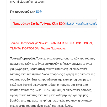
mygrafistas.gr@gmail.com
Για προσφορά
κλικ
Εδώ:
Περισσότερα Σχέδια Τσάντας Κλικ Εδώ
:
https://mygrafistas.c
Τσάντα Πορτοφόλι για Ψώνια, ΤΣΑΝΤΑ ΓΙΑ ΨΩΝΙΑ ΠΟΡΤΟΦΟΛΙ,
ΤΣΑΝΤΑ ΠΟΡΤΟΦΟΛΙ, Τσάντα Πορτοφόλι,
Τσάντα Πορτοφόλι
, Τσάντες οικολογικές, τσάντες πάνινες, τσάντες
πάνινες για ψώνια, τσάντες πολαπλών χρήσεων, πανινες τσαντες
για ζωγραφικη, υφασματινη τσαντα εκτυπωση. οι οικολογικές
τσάντες ειναι ενα έξυπνο δώρο προβολής.η χρήση της οικολογικής
τσάντας σας βοηθάει να προωθήσετε τήν επιχείρηση σας με τον
καλύτερο δυνατό οικονομικό τρόπο, οι τσάντες μας είναι απο
αρίστης ποιότητας υλικό 100% βαμβάκι, οι οικολογικές τσάντες,
υφασματινες τσαντες είναι ενα μέσο καθημερινής χρήσης μας
βοηθάει απο την άσκοπη χρήση πλαστικών τσαντών, η εκτύπωση
οικολογικής τσάντας είναι φιλική στο περιβάλλον.