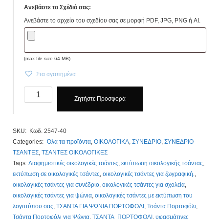
Ανεβάστε το Σχέδιό σας:
Ανεβάστε το αρχείο του σχεδίου σας σε μορφή PDF, JPG, PNG ή AI.
(max file size 64 MB)
Στα αγαπημένα
Τσάντες
Ζητήστε Προσφορά
Οικολογικές,
39X47
CM,
SKU:
Κωδ. 2547-40
Κωδ.
Categories:
-Όλα τα προϊόντα
,
ΟΙΚΟΛΟΓΙΚΑ
,
ΣΥΝΕΔΡΙΟ
,
ΣΥΝΕΔΡΙΟ
2547-
ΤΣΑΝΤΕΣ
,
ΤΣΑΝΤΕΣ ΟΙΚΟΛΟΓΙΚΕΣ
40
Tags:
Διαφημιστικές οικολογικές τσάντες
,
εκτύπωση οικολογικής τσάντας
,
Non
εκτύπωση σε οικολογικές τσάντες
,
οικολογικές τσάντες για ζωγραφική.
,
Woven.
οικολογικές τσάντες για συνέδριο
,
οικολογικές τσάντες για σχολεία
,
1,50€
οικολογικές τσάντες για ψώνια
,
οικολογικές τσάντες με εκτύπωση του
Τιμοκατάλογος
λογοτύπου σας
,
ΤΣΑΝΤΑ ΓΙΑ ΨΩΝΙΑ ΠΟΡΤΟΦΟΛΙ
,
Τσάντα Πορτοφόλι
,
Κλίκ
Τσάντα Πορτοφόλι για Ψώνια
,
ΤΣΑΝΤΑ ΠΟΡΤΟΦΟΛΙ
,
υφασμάτινες