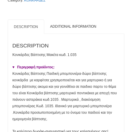
Category:
ΚΟΝΚΑΡΔΕΣ
quantity
ADDITIONAL INFORMATION
DESCRIPTION
DESCRIPTION
Κονκάρδες Βάπτισης Μακέτα κωδ. 1.035
♥ Περιγραφή προϊόντος:
Κονκάρδες Βάπτισης Παιδική μπομπονιέρα-δώρο βάπτισης
κονκάρδα με καρφίτσα χρησιμοποιείται και για μαρτυρικο ή για
δώρο βάπτισης ακομα και για γεννέθλια σε παιδικο παρτυ το θέμα
του είναι Κονκάρδα βάπτισης μαρτυρικό ποντικάκια με αποχή που
πιάνουν αστεράκια κωδ.1035 . Μαρτυρικά , διακόσμηση
μπομπονιέρας Κωδ. 1035. Ιδανικό για μαρτυρικό μπομπονιέρα
.Κονκάρδα προσωποποιημένη με το όνομα του παιδιού και την
ημερομηνία βάπτισης.
Το καλύτερο δωράκι-αναμνηστικό για τους καλεσμένους σας!