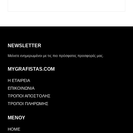
Η λίστα σας είναι άδεια. Περιηγηθείτε στα προϊόντα και
πατήστε Προσθήκη για να ξεκινήσετε.
NEWSLETTER
ΤΡΌΠΟΣ ΠΑΡΆΔΟΣΗΣ
Μείνετε ενημερωμένοι με τις πιο πρόσφατες προσφορές μας.
Παραλαβή από το
Αποστολή
κατάστημα
MYGRAFISTAS.COM
ΤΎΠΟΣ ΠΑΡΑΣΤΑΤΙΚΟΎ
Η ΕΤΑΙΡΕΙΑ
Απόδειξη
Τιμολόγιο
ΕΠΙΚΟΙΝΩΝΙΑ
ΤΡΟΠΟΙ ΑΠΟΣΤΟΛΗΣ
ΤΡΟΠΟΙ ΠΛΗΡΩΜΗΣ
ΜΕΝΟΥ
HOME
Αποστολή Αιτήματος