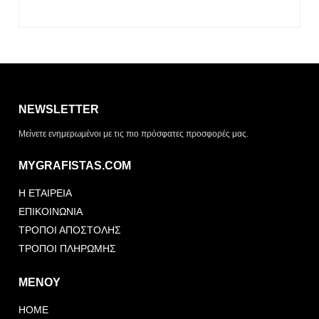
Η λίστα σας είναι άδεια. Περιηγηθείτε στα προϊόντα και
πατήστε Προσθήκη για να ξεκινήσετε.
NEWSLETTER
ΤΡΌΠΟΣ ΠΑΡΆΔΟΣΗΣ
Μείνετε ενημερωμένοι με τις πιο πρόσφατες προσφορές μας.
Παραλαβή από το
Αποστολή
κατάστημα
MYGRAFISTAS.COM
ΤΎΠΟΣ ΠΑΡΑΣΤΑΤΙΚΟΎ
Η ΕΤΑΙΡΕΙΑ
Απόδειξη
Τιμολόγιο
ΕΠΙΚΟΙΝΩΝΙΑ
ΤΡΟΠΟΙ ΑΠΟΣΤΟΛΗΣ
ΤΡΟΠΟΙ ΠΛΗΡΩΜΗΣ
ΜΕΝΟΥ
HOME
Αποστολή Αιτήματος