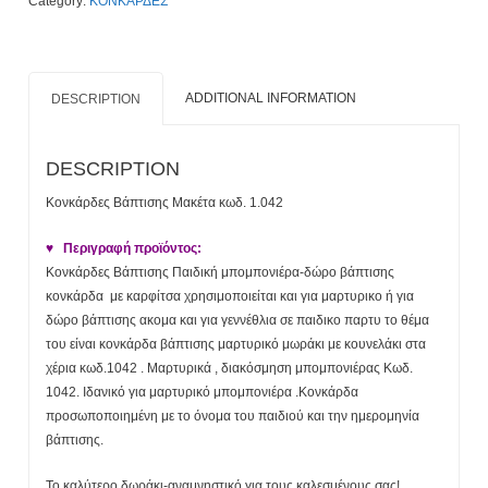
Category:
ΚΟΝΚΑΡΔΕΣ
quantity
ADDITIONAL INFORMATION
DESCRIPTION
DESCRIPTION
Κονκάρδες Βάπτισης Μακέτα κωδ. 1.042
♥ Περιγραφή προϊόντος:
Κονκάρδες Βάπτισης Παιδική μπομπονιέρα-δώρο βάπτισης
κονκάρδα με καρφίτσα χρησιμοποιείται και για μαρτυρικο ή για
δώρο βάπτισης ακομα και για γεννέθλια σε παιδικο παρτυ το θέμα
του είναι κονκάρδα βάπτισης μαρτυρικό μωράκι με κουνελάκι στα
χέρια κωδ.1042 . Μαρτυρικά , διακόσμηση μπομπονιέρας Κωδ.
1042. Ιδανικό για μαρτυρικό μπομπονιέρα .Κονκάρδα
προσωποποιημένη με το όνομα του παιδιού και την ημερομηνία
βάπτισης.
Το καλύτερο δωράκι-αναμνηστικό για τους καλεσμένους σας!