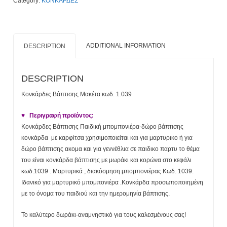
Category:
ΚΟΝΚΑΡΔΕΣ
quantity
ADDITIONAL INFORMATION
DESCRIPTION
DESCRIPTION
Κονκάρδες Βάπτισης Μακέτα κωδ. 1.039
♥ Περιγραφή προϊόντος:
Κονκάρδες Βάπτισης Παιδική μπομπονιέρα-δώρο βάπτισης
κονκάρδα με καρφίτσα χρησιμοποιείται και για μαρτυρικο ή για
δώρο βάπτισης ακομα και για γεννέθλια σε παιδικο παρτυ το θέμα
του είναι κονκάρδα βάπτισης με μωράκι και κορώνα στο κεφάλι
κωδ.1039 . Μαρτυρικά , διακόσμηση μπομπονιέρας Κωδ. 1039.
Ιδανικό για μαρτυρικό μπομπονιέρα .Κονκάρδα προσωποποιημένη
με το όνομα του παιδιού και την ημερομηνία βάπτισης.
Το καλύτερο δωράκι-αναμνηστικό για τους καλεσμένους σας!