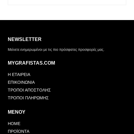
Η λίστα σας είναι άδεια. Περιηγηθείτε στα προϊόντα και
πατήστε Προσθήκη για να ξεκινήσετε.
NEWSLETTER
ΤΡΌΠΟΣ ΠΑΡΆΔΟΣΗΣ
Μείνετε ενημερωμένοι με τις πιο πρόσφατες προσφορές μας.
Παραλαβή από το
Αποστολή
κατάστημα
MYGRAFISTAS.COM
ΤΎΠΟΣ ΠΑΡΑΣΤΑΤΙΚΟΎ
Η ΕΤΑΙΡΕΙΑ
Απόδειξη
Τιμολόγιο
ΕΠΙΚΟΙΝΩΝΙΑ
ΤΡΟΠΟΙ ΑΠΟΣΤΟΛΗΣ
ΤΡΟΠΟΙ ΠΛΗΡΩΜΗΣ
ΜΕΝΟΥ
HOME
Αποστολή Αιτήματος
Συνέχεια Προσθήκης
Προσφοράς
ΠΡΟΪΟΝΤΑ