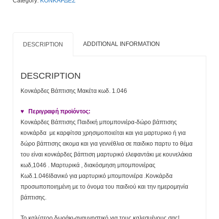
Category:
ΚΟΝΚΑΡΔΕΣ
quantity
ADDITIONAL INFORMATION
DESCRIPTION
DESCRIPTION
Κονκάρδες Βάπτισης Μακέτα κωδ. 1.046
♥ Περιγραφή προϊόντος:
Κονκάρδες Βάπτισης Παιδική μπομπονιέρα-δώρο βάπτισης
κονκάρδα με καρφίτσα χρησιμοποιείται και για μαρτυρικο ή για
δώρο βάπτισης ακομα και για γεννέθλια σε παιδικο παρτυ το θέμα
του είναι κονκάρδες βάπτιση μαρτυρικό ελεφαντάκι με κουνελάκια
κωδ,1046 . Μαρτυρικά , διακόσμηση μπομπονιέρας
Κωδ.1.046Ιδανικό για μαρτυρικό μπομπονιέρα .Κονκάρδα
προσωποποιημένη με το όνομα του παιδιού και την ημερομηνία
βάπτισης.
Το καλύτερο δωράκι-αναμνηστικό για τους καλεσμένους σας!