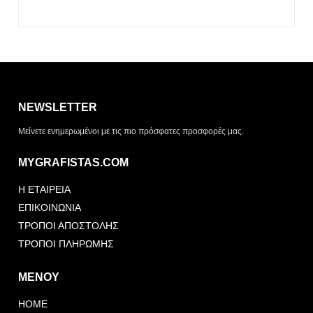
Η λίστα σας είναι άδεια. Περιηγηθείτε στα προϊόντα και
πατήστε Προσθήκη για να ξεκινήσετε.
NEWSLETTER
ΤΡΌΠΟΣ ΠΑΡΆΔΟΣΗΣ
Μείνετε ενημερωμένοι με τις πιο πρόσφατες προσφορές μας.
Παραλαβή από το
Αποστολή
κατάστημα
MYGRAFISTAS.COM
ΤΎΠΟΣ ΠΑΡΑΣΤΑΤΙΚΟΎ
Η ΕΤΑΙΡΕΙΑ
Απόδειξη
Τιμολόγιο
ΕΠΙΚΟΙΝΩΝΙΑ
ΤΡΟΠΟΙ ΑΠΟΣΤΟΛΗΣ
ΤΡΟΠΟΙ ΠΛΗΡΩΜΗΣ
ΜΕΝΟΥ
HOME
Αποστολή Αιτήματος