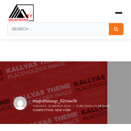
×
HOW TO SHOP
1
Login or create new account.
2
Review your order.
3
Payment &
FREE
shipment
If you still have problems, please let us know, by sending an
email to support@website.com . Thank you!
SHOWROOM HOURS
Mon-Fri 9:00AM - 6:00AM
Sat - 9:00AM-5:00PM
Sundays by appointment only!
mygrafistasgr_62rxwc9t
TUESDAY, 15 MARCH 2016
/
PUBLISHED IN
DESIGN
COMPETITION
,
NEW YORK