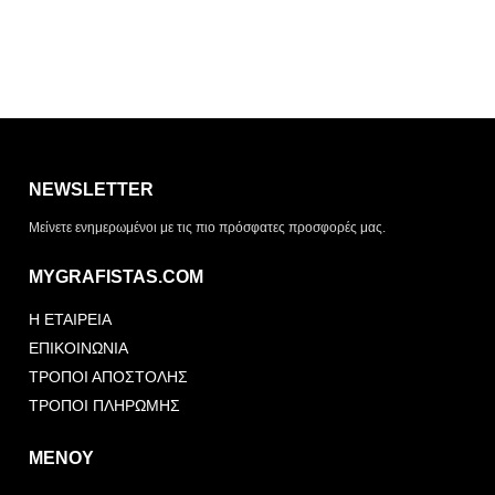
Η λίστα σας είναι άδεια. Περιηγηθείτε στα προϊόντα και
πατήστε Προσθήκη για να ξεκινήσετε.
NEWSLETTER
ΤΡΌΠΟΣ ΠΑΡΆΔΟΣΗΣ
Μείνετε ενημερωμένοι με τις πιο πρόσφατες προσφορές μας.
Παραλαβή από το
Αποστολή
κατάστημα
MYGRAFISTAS.COM
ΤΎΠΟΣ ΠΑΡΑΣΤΑΤΙΚΟΎ
Η ΕΤΑΙΡΕΙΑ
Απόδειξη
Τιμολόγιο
ΕΠΙΚΟΙΝΩΝΙΑ
ΤΡΟΠΟΙ ΑΠΟΣΤΟΛΗΣ
ΤΡΟΠΟΙ ΠΛΗΡΩΜΗΣ
ΜΕΝΟΥ