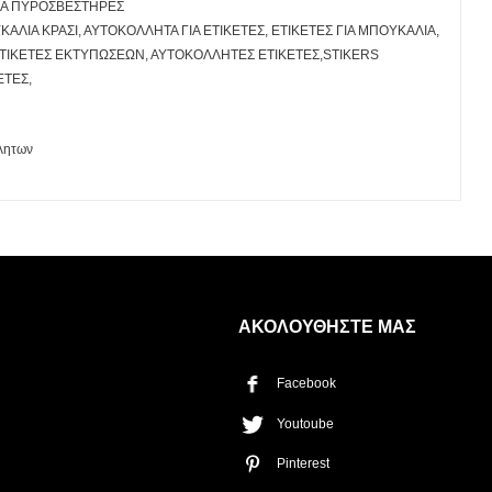
ΓΙΑ ΠΥΡΟΣΒΕΣΤΗΡΕΣ
ΛΙΑ ΚΡΑΣΙ, ΑΥΤΟΚΟΛΛΗΤΑ ΓΙΑ ΕΤΙΚΕΤΕΣ, ΕΤΙΚΕΤΕΣ ΓΙΑ ΜΠΟΥΚΑΛΙΑ,
ες, ΕΤΙΚΕΤΕΣ ΕΚΤΥΠΩΣΕΩΝ, ΑΥΤΟΚΟΛΛΗΤΕΣ ΕΤΙΚΕΤΕΣ,STIKERS
ΕΤΕΣ,
λλητων
Η λίστα σας είναι άδεια. Περιηγηθείτε στα προϊόντα και
πατήστε Προσθήκη για να ξεκινήσετε.
ΑΚΟΛΟΥΘΗΣΤΕ ΜΑΣ
Facebook
ΤΡΌΠΟΣ ΠΑΡΆΔΟΣΗΣ
Παραλαβή από το
Youtoube
Αποστολή
κατάστημα
Pinterest
ΤΎΠΟΣ ΠΑΡΑΣΤΑΤΙΚΟΎ