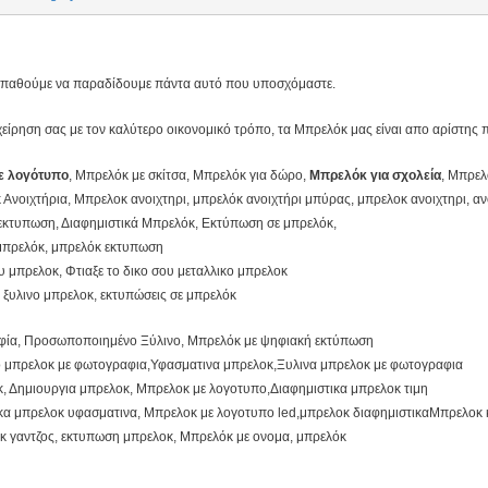
οσπαθούμε να παραδίδουμε πάντα αυτό που υποσχόμαστε.
ίρηση σας με τον καλύτερο οικονομικό τρόπο, τα Μπρελόκ μας είναι απο αρίστης π
ε λογότυπο
, Μπρελόκ με σκίτσα, Μπρελόκ για δώρο,
Μπρελόκ για σχολεία
, Μπρελ
Ανοιχτήρια, Μπρελοκ ανοιχτηρι, μπρελόκ ανοιχτήρι μπύρας, μπρελοκ ανοιχτηρι, α
 εκτυπωση, Διαφημιστικά Μπρελόκ, Εκτύπωση σε μπρελόκ,
μπρελόκ, μπρελόκ εκτυπωση
υ μπρελοκ, Φτιαξε το δικο σου μεταλλικο μπρελοκ
 ξυλινο μπρελοκ, εκτυπώσεις σε μπρελόκ
φία, Προσωποποιημένο Ξύλινο, Μπρελόκ με ψηφιακή εκτύπωση
ο μπρελοκ με φωτογραφια,Υφασματινα μπρελοκ,Ξυλινα μπρελοκ με φωτογραφια
οκ, Δημιουργια μπρελοκ, Μπρελοκ με λογοτυπο,Διαφημιστικα μπρελοκ τιμη
α μπρελοκ υφασματινα, Μπρελοκ με λογοτυπο led,μπρελοκ διαφημιστικαΜπρελοκ κ
 γαντζος, εκτυπωση μπρελοκ, Μπρελόκ με ονομα, μπρελόκ