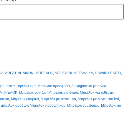
ΙΑ
,
ΔΩΡΑ ΕΝΗΛΙΚΩΝ
,
ΜΠΡΕΛΟΚ
,
ΜΠΡΕΛΟΚ ΜΕΤΑΛΛΙΚΑ
,
ΠΑΙΔΙΚΟ ΠΑΡΤΥ
,
φημιστικα μπρελοκ τιμη Μπρελοκ προσφορα
,
Διαφημιστικα μπρελοκ
 ΜΠΡΕΛΟΚ
,
Μπρελόκ γαντζος
,
Μπρελόκ για δώρο
,
Μπρελόκ για εκθέσεις
,
ιστικα
,
Μπρελοκ εταιρικα
,
Μπρελόκ με λογότυπο
,
Μπρελοκ με λογοτυπο led
,
,
μπρελοκ ομαδων
,
Μπρελόκ προσωπικού
,
Μπρελόκ συνεδρίων. Μπρελόκ για