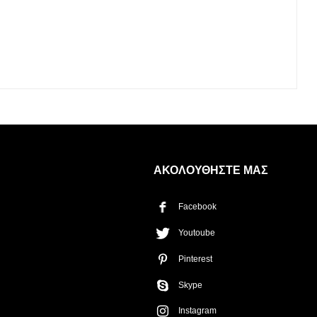
Η λίστα σας είναι άδεια. Περιηγηθείτε στα προϊόντα και
πατήστε Προσθήκη για να ξεκινήσετε.
ΑΚΟΛΟΥΘΗΣΤΕ ΜΑΣ
Facebook
ΤΡΌΠΟΣ ΠΑΡΆΔΟΣΗΣ
Παραλαβή από το
Youtoube
Αποστολή
κατάστημα
Pinterest
ΤΎΠΟΣ ΠΑΡΑΣΤΑΤΙΚΟΎ
Απόδειξη
Τιμολόγιο
Skype
Instagram