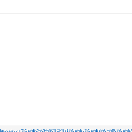
com/product-category/%CE%BC%CF%80%CF%81%CE%B5%CE%BB%CF%8C%CE%BA