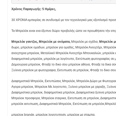
Χρόνος Παραγωγής: 5 Ημέρες,
30 ΧΡΟΝΙΑ εμπειρίας σε συνδυσμό με τον τεχνολογικό μας εξοπλισμό πρ
Τα Μπρελόκ ειναι ενα έξυπνο δώρο προβολής ώστε να προωθήσετε τήν επιχε
Μπρελόκ γαντζος, Μπρελόκ με ονόματα,
Μπρελόκ με σχέδια,
Μπρελόκ μ
δωρο, μπρελοκ ομαδων, μπρελοκ για ομαδες, Μπρελόκ Ανοιχτήρι, Μπρελόκ 
ανοιχτηρια μπρελοκ, Μεταλλικό Μπρελόκ Ανοιχτήρι Μπουκαλιών, μπρελόκ
διαφημιστικά μπρελόκ, μπρελόκ με λογότυπο, Εκτύπωση φωτογραφίας σε 
Δημιουργια μπρελοκ, Φτιαξε το δικο σου μπρελοκ αθηνα, Φτιαξε τα δικα σο
Ξυλινα μπρελοκ με φωτογραφια, Εκτυπωση σε μπρελοκ, Φτιαξε το δικο σου
Διαφημιστικά Μπρελόκ, Εκτυπώσεις Μπρελόκ, Μπρελόκ Δώρο με Φωτογρα
Αγορα μπρελοκ, Μπρελοκ Με λογοτυπο, Ξυλινο μπρελοκ με χαραξη, Ξυλιν
Διαφημιστικα μπρελοκ, διαφημιστικα μπρελοκ, Διαφημιστικα ξυλινα μπρελ
Μπρελοκ προσφορα, Μπρελοκ εταιρικα, Εκτυπωση σε μπρελοκ, Διαφημιστικ
μπρελόκ εκτυπωση, Διαφημιστικά Μπρελόκ, Εκτύπωση σε μπρελόκ,Μπρελόκ
μπρελοκ brande, μπρελοκ λογοτυπηση, μπρελοκ με σταμπα,