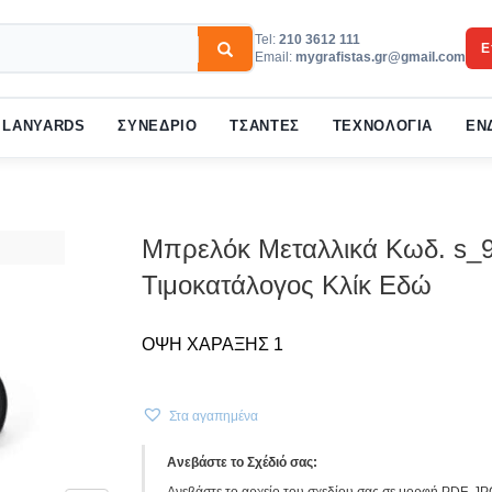
Tel:
210 3612 111
Ε
Email:
mygrafistas.gr@gmail.com
3
w your order.
Payment &
FREE
shipmen
LANYARDS
ΣΥΝΕΔΡΙΟ
ΤΣΑΝΤΕΣ
ΤΕΧΝΟΛΟΓΙΑ
ΕΝ
ail to support@website.com . Thank you!
Μπρελόκ Μεταλλικά Κωδ. s_9
Τιμοκατάλογος Κλίκ Εδώ
ΟΨΗ ΧΑΡΑΞΗΣ 1
Στα αγαπημένα
Ανεβάστε το Σχέδιό σας:
Ανεβάστε το αρχείο του σχεδίου σας σε μορφή PDF, JP