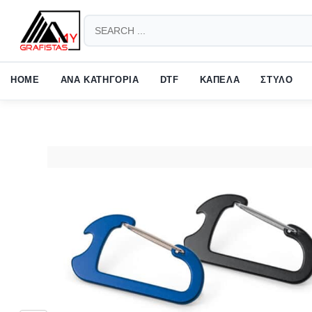
HOW TO SHOP
1
2
Login or create new account.
Revie
HOME
ΑΝΑ ΚΑΤΗΓΟΡΙΑ
DTF
ΚΑΠΕΛΑ
ΣΤΥΛΟ
If you still have problems, please let us know, by sending an em