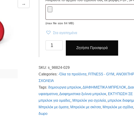
→
(max file size 64 MB)
Στα αγαπημένα
Μπρελόκ
Ζητήστε Προσφορά
Μεταλλικά
Κωδ.
s_98824-
SKU:
s_98824-029
029.
Categories:
-Όλα τα προϊόντα
,
FITNESS - GYM
,
ΑΝΟΙΧΤΗΡ
Με
ΣΧΟΛΕΙΑ
Χάραξη
Tags:
δημιουργια μπρελοκ
,
ΔΙΑΦΗΜΙΣΤΙΚΑ ΜΠΡΕΛΟΚ
,
Δια
1,00€.
υφασματινα
,
Διαφημιστικα ξυλινα μπρελοκ
,
ΕΚΤΥΠΩΣΗ ΣΕ
Τιμοκατάλογος
μπρελοκ για ομαδες
,
Μπρελόκ για σχολεία
,
μπρελοκ διαφημ
Κλίκ
Μπρελόκ με όματα
,
Μπρελόκ με σκίτσα
,
Μπρελόκ με σχέδια
Εδώ
δωρο
quantity