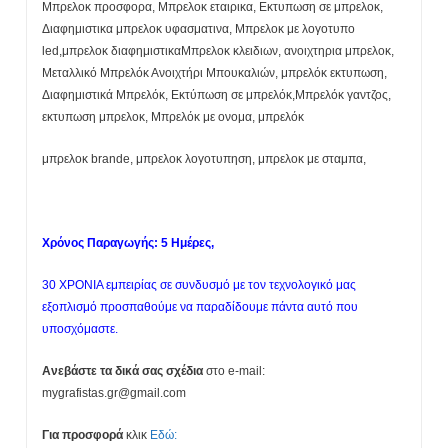
Μπρελοκ προσφορα, Μπρελοκ εταιρικα, Εκτυπωση σε μπρελοκ,
Διαφημιστικα μπρελοκ υφασματινα, Μπρελοκ με λογοτυπο
led,μπρελοκ διαφημιστικαΜπρελοκ κλειδιων, ανοιχτηρια μπρελοκ,
Μεταλλικό Μπρελόκ Ανοιχτήρι Μπουκαλιών, μπρελόκ εκτυπωση,
Διαφημιστικά Μπρελόκ, Εκτύπωση σε μπρελόκ,Μπρελόκ γαντζος,
εκτυπωση μπρελοκ, Μπρελόκ με ονομα, μπρελόκ
μπρελοκ brande, μπρελοκ λογοτυπηση, μπρελοκ με σταμπα,
Χρόνος Παραγωγής: 5 Ημέρες,
30 ΧΡΟΝΙΑ εμπειρίας σε συνδυσμό με τον τεχνολογικό μας
εξοπλισμό προσπαθούμε να παραδίδουμε πάντα αυτό που
υποσχόμαστε.
Ανεβάστε τα δικά σας σχέδια
στο e-mail:
mygrafistas.gr@gmail.com
Για προσφορά
κλικ
Εδώ: