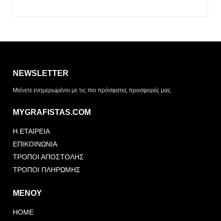
Η λίστα σας είναι άδεια. Περιηγηθείτε στα προϊόντα και
πατήστε Προσθήκη για να ξεκινήσετε.
NEWSLETTER
ΤΡΌΠΟΣ ΠΑΡΆΔΟΣΗΣ
Μείνετε ενημερωμένοι με τις πιο πρόσφατες προσφορές μας.
Παραλαβή από το
Αποστολή
κατάστημα
MYGRAFISTAS.COM
ΤΎΠΟΣ ΠΑΡΑΣΤΑΤΙΚΟΎ
Η ΕΤΑΙΡΕΙΑ
Απόδειξη
Τιμολόγιο
ΕΠΙΚΟΙΝΩΝΙΑ
ΤΡΟΠΟΙ ΑΠΟΣΤΟΛΗΣ
ΤΡΟΠΟΙ ΠΛΗΡΩΜΗΣ
ΜΕΝΟΥ
HOME
Αποστολή Αιτήματος
Συνέχεια Προσθήκης