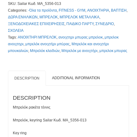
SKU:
Sailar Κωδ. MA_5356-013
MA_5356-
Categories:
-Όλα τα προϊόντα
,
FITNESS - GYM
,
ΑΝΟΙΧΤΗΡΙΑ
,
ΒΑΠΤΙΣΗ
,
013.
ΔΩΡΑ ΕΝΗΛΙΚΩΝ
,
ΜΠΡΕΛΟΚ
,
ΜΠΡΕΛΟΚ ΜΕΤΑΛΛΙΚΑ
,
Με
ΞΕΝΟΔΟΧΕΙΑΚΕΣ ΕΠΙΧΕΙΡΗΣΕΙΣ
,
ΠΑΙΔΙΚΟ ΠΑΡΤΥ
,
ΣΥΝΕΔΡΙΟ
,
Χάραξη
ΣΧΟΛΕΙΑ
0,90€.
Tags:
ΑΝΟΙΧΤΗΡΙ ΜΠΡΕΛΟΚ
,
ανοιχτηρι μπυρας μπρελοκ
,
μπρελοκ
Τιμοκατάλογος
ανοιχτηρι
,
μπρελόκ ανοιχτήρι μπύρας
,
Μπρελόκ και ανοιχτήρι
Κλίκ
μπουκαλιών
,
Μπρελόκ κλειδιών
,
Μπρελόκ με ανοιχτήρι
,
μπρελοκ μπυρας
Εδώ
quantity
ADDITIONAL INFORMATION
DESCRIPTION
DESCRIPTION
Μπρελόκ ρακέτα τέννις
Μπρελόκ, keyring Sailar Κωδ. MA_5356-013
Key ring