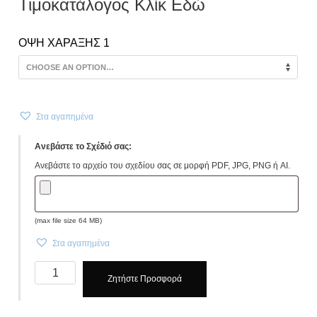
Τιμοκατάλογος Κλίκ Εδώ
ΟΨΗ ΧΑΡΑΞΗΣ 1
Στα αγαπημένα
Ανεβάστε το Σχέδιό σας:
Ανεβάστε το αρχείο του σχεδίου σας σε μορφή PDF, JPG, PNG ή AI.
(max file size 64 MB)
Στα αγαπημένα
Μπρελόκ
Ζητήστε Προσφορά
Ανοιχτήρι
Sailar
Κωδ.