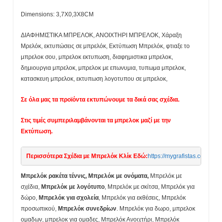
Dimensions: 3,7X0,3X8CM
ΔΙΑΦΗΜΙΣΤΙΚΑ ΜΠΡΕΛΟΚ, ΑΝΟΙΧΤΗΡΙ ΜΠΡΕΛΟΚ, Χάραξη
Μρελόκ, εκτυπώσεις σε μπρελόκ, Εκτύπωση Μπρελόκ, φτιαξε το
μπρελοκ σου, μπρελοκ εκτυπωση, διαφημιστικα μπρελοκ,
δημιουργια μπρελοκ, μπρελοκ με επωνυμια, τυπωμα μπρελοκ,
κατασκευη μπρελοκ, εκτυπωση λογοτυπου σε μπρελοκ,
Σε όλα μας τα προϊόντα εκτυπώνουμε τα δικά σας σχέδια.
Στις τιμές συμπεριλαμβάνονται τα μπρελοκ μαζί με την
Εκτύπωση.
Περισσότερα Σχέδια με Μπρελόκ Κλίκ Εδώ:
https://mygrafistas.
Μπρελόκ ρακέτα τέννις, Μπρελόκ με ονόματα,
Μπρελόκ με
σχέδια,
Μπρελόκ με λογότυπο
, Μπρελόκ με σκίτσα, Μπρελόκ για
δώρο,
Μπρελόκ για σχολεία
, Μπρελόκ για εκθέσεις, Μπρελόκ
προσωπικού,
Μπρελόκ συνεδρίων
. Μπρελόκ για δωρο, μπρελοκ
ομαδων, μπρελοκ για ομαδες, Μπρελόκ Ανοιχτήρι, Μπρελόκ