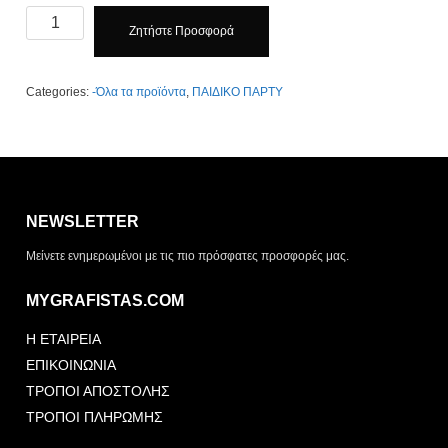
Παιδικό
Ζητήστε Προσφορά
Πάρτυ
Κλίκ
Εδώ
Categories:
-Όλα τα προϊόντα
,
ΠΑΙΔΙΚΟ ΠΑΡΤΥ
quantity
Η λίστα σας είναι άδεια. Περιηγηθείτε στα προϊόντα και
πατήστε Προσθήκη για να ξεκινήσετε.
NEWSLETTER
ΤΡΌΠΟΣ ΠΑΡΆΔΟΣΗΣ
Μείνετε ενημερωμένοι με τις πιο πρόσφατες προσφορές μας.
Παραλαβή από το
Αποστολή
κατάστημα
MYGRAFISTAS.COM
ΤΎΠΟΣ ΠΑΡΑΣΤΑΤΙΚΟΎ
Η ΕΤΑΙΡΕΙΑ
Απόδειξη
Τιμολόγιο
ΕΠΙΚΟΙΝΩΝΙΑ
ΤΡΟΠΟΙ ΑΠΟΣΤΟΛΗΣ
ΤΡΟΠΟΙ ΠΛΗΡΩΜΗΣ