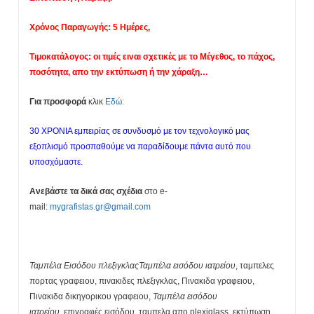
Χρόνος Παραγωγής: 5 Ημέρες,
Τιμοκατάλογος: οι τιμές ειναι σχετικές με το Μέγεθος, το πάχος,
ποσότητα, απο την εκτύπωση ή την χάραξη…
Για προσφορά
κλικ
Εδώ:
30 ΧΡΟΝΙΑ εμπειρίας σε συνδυσμό με τον τεχνολογικό μας
εξοπλισμό προσπαθούμε να παραδίδουμε πάντα αυτό που
υποσχόμαστε.
Ανεβάστε τα δικά σας σχέδια
στο e-
mail:
mygrafistas.gr@gmail.com
Ταμπέλα Εισόδου πλεξιγκλαςΤαμπέλα εισόδου ιατρείου
, ταμπελες
πορτας γραφειου, πινακιδες πλεξιγκλας, Πινακιδα γραφειου,
Πινακιδα δικηγορικου γραφειου,
Ταμπέλα εισόδου
ιατρείου,
επιγραφές εισόδου, ταμπελα απο plexiglass, εκτύπωση