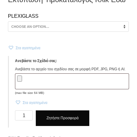
PLEXIGLASS
Στα αγαπημένα
Ανεβάστε το Σχέδιό σας:
Ανεβάστε το αρχείο του σχεδίου σας σε μορφή PDF, JPG, PNG ή AI.
(max file size 64 MB)
Στα αγαπημένα
Ταμπέλα
Ζητήστε Προσφορά
Εισόδου
πλεξιγκλας
Mε