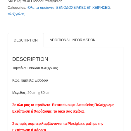
SKU:
Ταμπέλα Εισόδου πλεξιγκλας
Εκτύπωση
Categories:
-Όλα τα προϊόντα
,
ΞΕΝΟΔΟΧΕΙΑΚΕΣ ΕΠΙΧΕΙΡΗΣΕΙΣ
,
Τιμοκατάλογος
πλεξιγκλας
Κλίκ
Εδώ
quantity
ADDITIONAL INFORMATION
DESCRIPTION
DESCRIPTION
Ταμπέλα Εισόδου πλεξιγκλας
Κωδ.Ταμπέλα Εισόδου
Μέγεθος: 20cm χ 30 cm
Σε όλα μας τα προϊόντα Εκτυπώνουμε Απευθείας Πολύχρωμη
Εκτύπωση ή Χαράζουμε τα δικά σας σχέδια.
Στις τιμές συμπεριλαμβάνονται τα Plexiglass μαζί με την
Εκτύπωση ή Χάραξη.