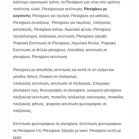
καλύτερο οικονομικό τρόπο, τα Plexiglass μας είναι απο αρίστης
ποιότητας υλικό, Plexiglassγια εκτύπωση,
Plexiglass
με
λογότυπο
, Plexiglass για σχολεία, Plexiglass για εκθέσεις,
Plexiglass συνεδρίων, Plexiglass για ταμπελες, πλεξιγκλας
κατασκευές, Plexiglass eshop, Ακρυλικό φύλλο, Plexiglass
προσκλητηρια, πλεξιγκλας εκτυπωση, Plexiglass χαραξη
Ψηφιακή Εκτύπωση σε Plexiglass, Ακρυλικά Φύλλα, Ψηφιακή
Εκτύπωση σε Φύλλα plexiglass, Απευθείας εκτύπωση σε
plexiglass,
Plexiglass εκτυπωση
Plexiglass με απευθείας εκτύπωση και κοπή σε οτι σχήμα και
μέγεθος θέλετε, Πινακεσ σε πλεξιγκλασ,
πλεξιγκλας εκτυπωση, εκτυπωση σε πλεξιγκλας, Επιγραφη
plexiglass τιμη, Φωτογραφίες σε plexiglass, γραμματα plexiglass
πλεξιγκλασ εκτυπωση, πινακιδες πλεξιγκλας οικονομικες, πινακιδες
πλεξιγκλας φθηνες, ψηφιακη εκτυπωση φωτογραφιας σε
πλεξιγκλας,
Εκτύπωση φωτογραφιών σε plexiglass, Εκτύπωση φωτογραφιών
σε Plexiglass UV, Plexiglass Χάραξη με laser, Plexiglass κοπή με
laser,