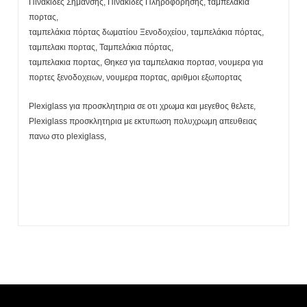
Πινακίδες Σήμανσης, Πινακίδες Πληροφόρησης, ταμπελακια
πορτας,
ταμπελάκια πόρτας δωματίου Ξενοδοχείου, ταμπελάκια πόρτας,
ταμπελακι πορτας, Ταμπελάκια πόρτας,
ταμπελακια πορτας, Θηκεσ για ταμπελακια πορτασ, νουμερα για
πορτες ξενοδοχειων, νουμερα πορτας, αριθμοι εξωπορτας
Plexiglass για προσκλητηρια σε οτι χρωμα και μεγεθος θελετε,
Plexiglass προσκλητηρια με εκτυπωση πολυχρωμη απευθειας
πανω στο plexiglass,
Η λίστα σας είναι άδεια. Περιηγηθείτε στα προϊόντα και
πατήστε Προσθήκη για να ξεκινήσετε.