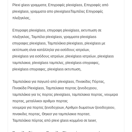
Plexi glass γραμματα, Επιγραφές plexiglass, Επιγραφές από
plexiglass, γραμματα απο plexiglassΤαμπέλες Επιγραφές
πλεξιγκλας,
Επιγραφη plexiglass, επιγραφη plexiglass, εκτυπωση σε
πλεξιγκλας, Ταμπέλα plexiglass, γραμματα plexiglass
επιγραφες plexiglass, Ταμπελάκια plexiglass, plexiglass με
εκτύπωση είναι κατάλληλα για εισόδους ιατρείων,
plexiglass για εισόδους ιατρείων, plexiglass ιατρείων, plexiglass
ταμπελακια, plexiglass ταμπελες, plexiglass επιγραφες,
plexiglass επιγραφες, plexiglass εκτυπωση,
Ταμπελάκια για παγωτό από plexiglass, Πινακίδες Πόρτας,
Πινακίδα Plexiglass, Ταμπελακια πορτας ξενοδοχειου,
ταμπελάκια για τις πορτες plexiglass, ταμπελακια πορτας, νουμερα
πορτας, μεταλλικοι αριθμοι πορτας
νουμερα για πορτες ξενοδοχειων, Αριθμοι δωματιων ξενοδοχειου,
πινακιδες πορτας, Θηκεσ για ταμπελακια πορτασ,
Ταμπελάκια πόρτας από plexi glass κομμένα σε laser,