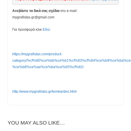
Ανεβάστε τα δικά σας σχέδια
στο e-mail:
mygrafistas.gr@gmail.com
Για προσφορά κλικ
Εδώ:
https://mygrafistas.com/product-
category/%cf%80%ce%bb%ce%b1%cf%83%cf%84%ce%b9%ce%ba%ce
%ce%b8%ce%ae%ce%ba%ce%b5%cf%82/
http://www.mygrafistas.gr/konkardes.html
YOU MAY ALSO LIKE…