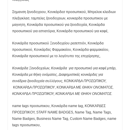
Σημανση ξενοδοχειου, Κονκάρδεσ προσωπικού, Μπρελοκ κλειδιων
πλεξιγκλασ, ταμπελες ξενοδοχειων, κονκαρδα προσωπικου με
μαγνητη, Κονκάρδα προσωπικού για ξενοδοχεία, Κονκάρδα
προσωπικού για εστιατόρια, Κονκάρδα προσωπικού για καφέ,
Κονκάρδα προσωπικού Ξενοδοχείου ρεσεπτιόν, Κονκάρδα
προσωπικού, Κονκάρδες Φαρμακείου, Κονκάρδα φαρμακείου,
Κονκάρδα προσωπικού
με τo λογότυπο της επιχείρησης,
Κονκάρδα Ξενοδοχείων, Κονκάρδα για προσωπικό για καφέ μπάρ,
Κονκάρδα με θήκη ονόματος, Διαφημιστικές κονκάρδες για
συνέδρια ξενοδοχεία συλλόγους,
ΚΟΝΚΑΡΔΑ
ΠΡΟΣΩΠΙΚΟΥ,
ΚΟΝΚΑΡΔΑ
ΠΡΟΣΩΠΙΚΟΥ
, ΚΟΝΚΑΡΔΑ ΜΕ
ΘΗΚΗ ΟΝΟΜΑΤΟΣ,
ΚΟΝΚΑΡΔΑ ΠΡΟΣΩΠΙΚΟΥ, ΚΟΝΚΑΡΔΑ ΜΕ ΘΗΚΗ ΟΝΟΜΑΤΟΣ.
name tags προσωπικου, Κονκάρδα name tag, ΚΟΝΚΑΡΔΕΣ
ΠΡΟΣΩΠΙΚΟΥ, STAFF NAME BADGES, Name Tag, Name Tags,
Name Badges, Business Name Tag, Custom Name Badges, name
tags προσωπικου,