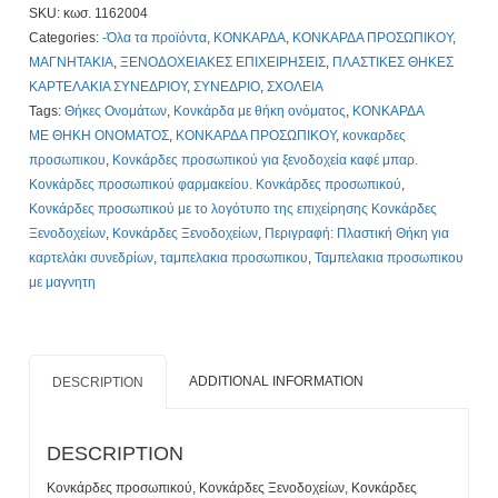
SKU:
κωσ. 1162004
Με
Categories:
-Όλα τα προϊόντα
,
ΚΟΝΚΑΡΔΑ
,
ΚΟΝΚΑΡΔΑ ΠΡΟΣΩΠΙΚΟΥ
,
Χάραξη
ΜΑΓΝΗΤΑΚΙΑ
,
ΞΕΝΟΔΟΧΕΙΑΚΕΣ ΕΠΙΧΕΙΡΗΣΕΙΣ
,
ΠΛΑΣΤΙΚΕΣ ΘΗΚΕΣ
το
ΚΑΡΤΕΛΑΚΙΑ ΣΥΝΕΔΡΙΟΥ
,
ΣΥΝΕΔΡΙΟ
,
ΣΧΟΛΕΙΑ
Λογοτυπο
Tags:
Θήκες Ονομάτων
,
Κονκάρδα με θήκη ονόματος
,
ΚΟΝΚΑΡΔΑ
σας!
ΜΕ ΘΗΚΗ ΟΝΟΜΑΤΟΣ
,
ΚΟΝΚΑΡΔΑ ΠΡΟΣΩΠΙΚΟΥ
,
κονκαρδες
quantity
προσωπικου
,
Κονκάρδες προσωπικού για ξενοδοχεία καφέ μπαρ.
Κονκάρδες προσωπικού φαρμακείου. Κονκάρδες προσωπικού
,
Κονκάρδες προσωπικού με τo λογότυπο της επιχείρησης Κονκάρδες
Ξενοδοχείων
,
Κονκάρδες Ξενοδοχείων
,
Περιγραφή: Πλαστική Θήκη για
καρτελάκι συνεδρίων
,
ταμπελακια προσωπικου
,
Ταμπελακια προσωπικου
με μαγνητη
ADDITIONAL INFORMATION
DESCRIPTION
DESCRIPTION
Κονκάρδες προσωπικού, Κονκάρδες Ξενοδοχείων, Κονκάρδες