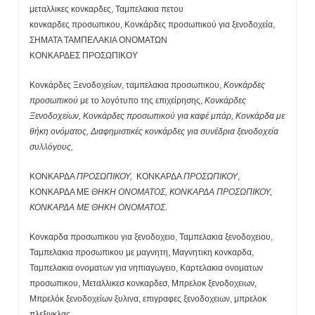
μεταλλικες κονκαρδες, Ταμπελακια πετου
κονκαρδες προσωπικου, Κονκάρδες προσωπικού για ξενοδοχεία,
ΣΗΜΑΤΑ ΤΑΜΠΕΛΑΚΙΑ ΟΝΟΜΑΤΩΝ
ΚΟΝΚΑΡΔΕΣ ΠΡΟΣΩΠΙΚΟΥ
Κονκάρδες Ξενοδοχείων, ταμπελακια προσωπικου,
Κονκάρδες
προσωπικού
με τo λογότυπο της επιχείρησης,
Κονκάρδες
Ξενοδοχείων, Κονκάρδες προσωπικού για καφέ μπάρ, Κονκάρδα με
θήκη ονόματος, Διαφημιστικές κονκάρδες για συνέδρια ξενοδοχεία
συλλόγους,
ΚΟΝΚΑΡΔΑ
ΠΡΟΣΩΠΙΚΟΥ,
ΚΟΝΚΑΡΔΑ
ΠΡΟΣΩΠΙΚΟΥ
,
ΚΟΝΚΑΡΔΑ ΜΕ
ΘΗΚΗ ΟΝΟΜΑΤΟΣ, ΚΟΝΚΑΡΔΑ ΠΡΟΣΩΠΙΚΟΥ,
ΚΟΝΚΑΡΔΑ ΜΕ ΘΗΚΗ ΟΝΟΜΑΤΟΣ.
Κονκαρδα προσωπικου για ξενοδοχειο, Ταμπελακια ξενοδοχειου,
Ταμπελακια προσωπικου με μαγνητη, Μαγνητικη κονκαρδα,
Ταμπελακια ονοματων για νηπιαγωγειο, Καρτελακια ονοματων
προσωπικου, Μεταλλικεσ κονκαρδεσ, Μπρελοκ ξενοδοχειων,
Μπρελόκ ξενοδοχείων ξυλινα, επιγραφες ξενοδοχειων, μπρελοκ
πλεξιγκλας