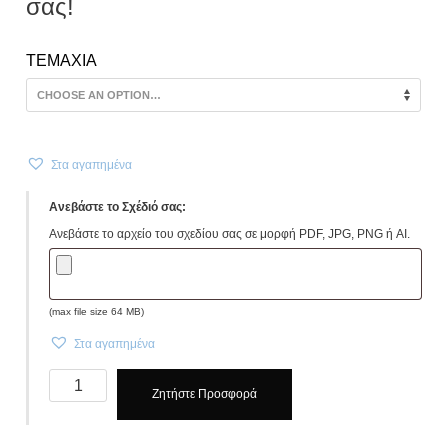
σας!
TEMAXIA
Στα αγαπημένα
Ανεβάστε το Σχέδιό σας:
Ανεβάστε το αρχείο του σχεδίου σας σε μορφή PDF, JPG, PNG ή AI.
(max file size 64 MB)
Στα αγαπημένα
Κονκάρδες
Ζητήστε Προσφορά
προσωπικού
κωδ.
1162004