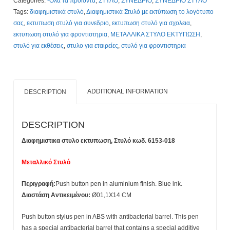
Categories:
-Όλα τα προϊόντα
,
ΣΤΥΛΟ
,
ΣΥΝΕΔΡΙΟ
,
ΣΥΝΕΔΡΙΟ ΣΤΥΛΟ
με
Tags:
διαφημιστικά στυλό
,
Διαφημιστικά Στυλό με εκτύπωση το λογότυπο
Εκτύπωση.
σας
,
εκτυπωση στυλό για συνεδριο
,
εκτυπωση στυλό για σχολεια
,
Τιμοκάταλογος
εκτυπωση στυλό για φροντιστηρια
,
ΜΕΤΑΛΛΙΚΑ ΣΤΥΛΟ ΕΚΤΥΠΩΣΗ
,
Κλίκ
στυλό για εκθέσεις
,
στυλο για εταιρείες
,
στυλό για φροντιστηρια
Εδώ
quantity
ADDITIONAL INFORMATION
DESCRIPTION
DESCRIPTION
Διαφημιστικα στυλο εκτυπωση,
Στυλό κωδ. 6153-018
Μεταλλικό Στυλό
Περιγραφή:
Push button pen in aluminium finish. Blue ink.
Διαστάση Αντικειμένου:
Ø01,1X14 CM
Push button stylus pen in ABS with antibacterial barrel. This pen
has a special antibacterial barrel that contains a special additive