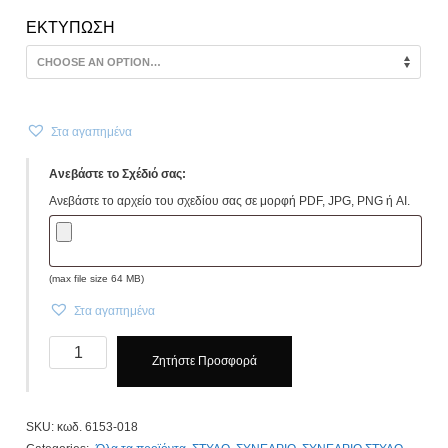
ΕΚΤΥΠΩΣΗ
Στα αγαπημένα
Ανεβάστε το Σχέδιό σας:
Ανεβάστε το αρχείο του σχεδίου σας σε μορφή PDF, JPG, PNG ή AI.
(max file size 64 MB)
Στα αγαπημένα
Στυλό
Ζητήστε Προσφορά
Μεταλλικά,
κωδ.
6153-
SKU:
κωδ. 6153-018
018