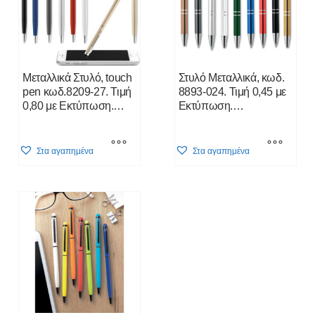
Μεταλλικά Στυλό, touch
Στυλό Μεταλλικά, κωδ.
pen κωδ.8209-27. Τιμή
8893-024. Τιμή 0,45 με
0,80 με Εκτύπωση.
Εκτύπωση.
Τιμοκάταλογος Κλίκ
Τιμοκάταλογος Κλίκ
Εδώ
Εδώ
This
This
Στα αγαπημένα
Στα αγαπημένα
product
product
has
has
multiple
multiple
variants.
variants.
The
The
options
options
may
may
be
be
chosen
chosen
on
on
the
the