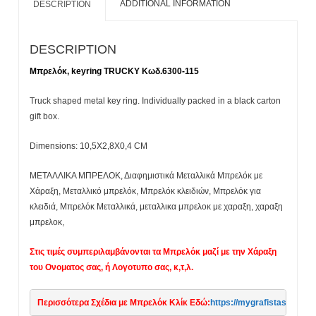
ADDITIONAL INFORMATION
DESCRIPTION
DESCRIPTION
Μπρελόκ, keyring TRUCKY Κωδ.6300-115
Truck shaped metal key ring. Individually packed in a black carton
gift box.
Dimensions: 10,5X2,8X0,4 CM
ΜΕΤΑΛΛΙΚΑ ΜΠΡΕΛΟΚ, Διαφημιστικά Μεταλλικά Μπρελόκ με
Χάραξη, Μεταλλικό μπρελόκ, Μπρελόκ κλειδιών, Μπρελόκ για
κλειδιά, Μπρελόκ Μεταλλικά, μεταλλικα μπρελοκ με χαραξη, χαραξη
μπρελοκ,
Στις τιμές συμπεριλαμβάνονται τα Μπρελόκ μαζί με την Χάραξη
του Ονοματος σας, ή Λογοτυπο σας, κ,τ,λ.
Περισσότερα Σχέδια με Μπρελόκ Κλίκ Εδώ:
https://mygrafistas.