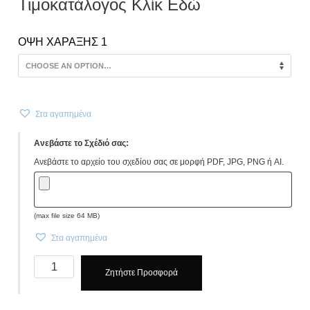
Τιμοκατάλογος Κλίκ Εδώ
ΟΨΗ ΧΑΡΑΞΗΣ 1
Στα αγαπημένα
Ανεβάστε το Σχέδιό σας:
Ανεβάστε το αρχείο του σχεδίου σας σε μορφή PDF, JPG, PNG ή AI.
(max file size 64 MB)
Στα αγαπημένα
Μπρελόκ,
Ζητήστε Προσφορά
keyring
TRUCKY
Κωδ.6300-