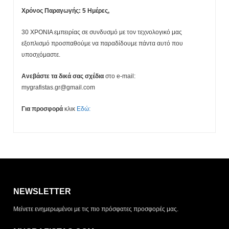
Χρόνος Παραγωγής: 5 Ημέρες,
30 ΧΡΟΝΙΑ εμπειρίας σε συνδυσμό με τον τεχνολογικό μας
εξοπλισμό προσπαθούμε να παραδίδουμε πάντα αυτό που
υποσχόμαστε.
Ανεβάστε τα δικά σας σχέδια
στο e-mail:
mygrafistas.gr@gmail.com
Για προσφορά
κλικ
Εδώ:
Η λίστα σας είναι άδεια. Περιηγηθείτε στα προϊόντα και
πατήστε Προσθήκη για να ξεκινήσετε.
NEWSLETTER
ΤΡΌΠΟΣ ΠΑΡΆΔΟΣΗΣ
Μείνετε ενημερωμένοι με τις πιο πρόσφατες προσφορές μας.
Παραλαβή από το
Αποστολή
κατάστημα