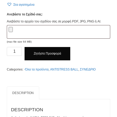
Στα αγαπημένα
Ανεβάστε το Σχέδιό σας:
Ανεβάστε το αρχείο του σχεδίου σας σε μορφή PDF, JPG, PNG ή AI.
(max file size 64 MB)
Anti-
Ζητήστε Προσφορά
stress
ball
Kωδ.
Categories:
-Όλα τα προϊόντα
,
ANTISTRESS BALL
,
ΣΥΝΕΔΡΙΟ
7659-
048
Προσφορά
Κλίκ
DESCRIPTION
Εδώ
quantity
DESCRIPTION