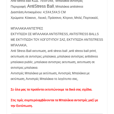
Anti-stress ball ΚΩΔ. 7659-048, Μπαλάκια αντιστρές
ΑntiStress Ball
Περιγραφή:
, Μπαλάκια
antistress
Διαστάση Αντικειμένου: 4,5X4,5X4,5 CM
Χρώματα: Κόκκινο, Λευκό, Πράσσινο, Κίτρινο, Μπλέ, Πορτοκαλί,
ΜΠΑΛΑΚΙΑ ΑΝΤΙΣΤΡΕΣ
ΕΚΤΥΠΩΣΗ ΣΕ ΜΠΑΛΑΚΙΑ ANTISTRESS, ANTISTRESS BALLS
ΜΕ ΕΚΤΥΠΩΣΗ ΤΟΥ ΛΟΓΟΤΥΠΟΥ ΣΑΣ, ΕΚΤΥΠΩΣΗ ANTISTRESS
ΜΠΑΛΑΚΙΑ,
Anti Stress Ball εκτυπωση, anti stress ball ,anti stress ball print,
εκτυπωση σε αντιστρες μπαλακια, μπαλακια αντιστρες antistress
μπαλακια public, μπαλακια αντιστρες εκτυπωση, εκτυπωση σε
αντιστρες μπαλακια.
Αντιστρές Μπαλάκια με εκτύπωση, Αντιστρές Μπαλάκια με
εκτύπωση, Αντιστρές Μπαλάκια το λογότυπο σας,
Σε όλα μας τα προϊόντα εκτυπώνουμε τα δικά σας σχέδια.
Στις τιμές συμπεριλαμβάνονται τα Μπαλάκια αντιστρές μαζί με
την Εκτύπωση.