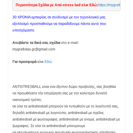
Περισσότερα Σχέδια με Anti-stress ball κλικ Εδώ:
https://mygrafistas.c
30 ΧΡΟΝΙΑ εμπειρίας σε συνδυσμό με τον τεχνολογικό μας
εξοπλισμό προσπαθούμε να παραδίδουμε πάντα αυτό που
υποσχόμαστε.
Ανεβάστε τα δικά σας σχέδια
στο e-mail:
mygrafistas.gr@gmail.com
Για προσφορά
κλικ
Εδώ:
ANTISTRESBALL ειναι ενα έξυπνο δώρο προβολής, σας βοηθάει
να προωθήσετε τήν επιχείρηση σας με τον καλύτερο δυνατό
οικονομικό τρόπο,
σε ολα τα antistresball μπορούν να τυπωθούν με το λογότυπό σας,
δηλαδή antistresball με λογοτυπο, antistresball με σχεδια,
antistresball με φωτογραφια, antistresball με ονομα, antistresball με
ζωγραφιες. Σε ολα τα antistresball μπουρουμε
να εκτυπωσουμε εγχρωμη εκτυπωση φωτορεαλιστικης αποδοσης