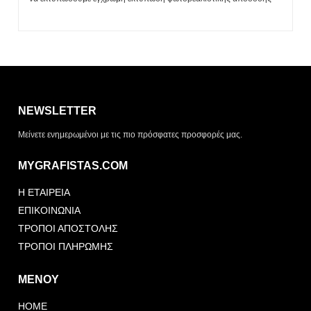
Η λίστα σας είναι άδεια. Περιηγηθείτε στα προϊόντα και
πατήστε Προσθήκη για να ξεκινήσετε.
NEWSLETTER
ΤΡΌΠΟΣ ΠΑΡΆΔΟΣΗΣ
Μείνετε ενημερωμένοι με τις πιο πρόσφατες προσφορές μας.
Παραλαβή από το
Αποστολή
κατάστημα
MYGRAFISTAS.COM
ΤΎΠΟΣ ΠΑΡΑΣΤΑΤΙΚΟΎ
Η ΕΤΑΙΡΕΙΑ
Απόδειξη
Τιμολόγιο
ΕΠΙΚΟΙΝΩΝΙΑ
ΤΡΟΠΟΙ ΑΠΟΣΤΟΛΗΣ
ΤΡΟΠΟΙ ΠΛΗΡΩΜΗΣ
ΜΕΝΟΥ
HOME