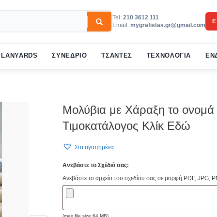
Tel:
210 3612 111
Ε
Email:
mygrafistas.gr@gmail.com
3
w your order.
Payment &
FREE
shipmen
LANYARDS
ΣΥΝΕΔΡΙΟ
ΤΣΑΝΤΕΣ
ΤΕΧΝΟΛΟΓΙΑ
ΕΝ
ail to support@website.com . Thank you!
Μολύβια με Χάραξη το ονομά
Τιμοκατάλογος Κλίκ Εδώ
Στα αγαπημένα
Ανεβάστε το Σχέδιό σας:
Ανεβάστε το αρχείο του σχεδίου σας σε μορφή PDF, JPG, P
(max file size 64 MB)