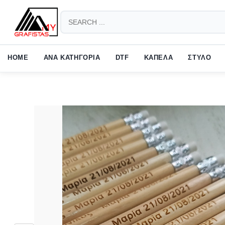
HOW TO SHOP
1
2
Login or create new account.
Revie
HOME
ΑΝΑ ΚΑΤΗΓΟΡΙΑ
DTF
ΚΑΠΕΛΑ
ΣΤΥΛΟ
If you still have problems, please let us know, by sending an em