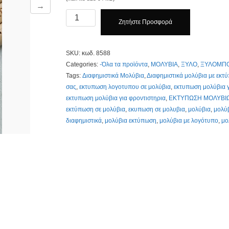
→
Μολύβια
Ζητήστε Προσφορά
με
Χάραξη
το
SKU:
κωδ. 8588
ονομά
Categories:
-Όλα τα προϊόντα
,
ΜΟΛΥΒΙΑ
,
ΞΥΛΟ
,
ΞΥΛΟΜΠΟ
σας
Tags:
Διαφημιστικά Μολύβια
,
Διαφημιστικά μολύβια με εκτ
κωδ.8588
σας
,
εκτυπωση λογοτυπου σε μολύβια
,
εκτυπωση μολύβια γι
Με
εκτυπωση μολύβια για φροντιστηρια
,
ΕΚΤΥΠΩΣΗ ΜΟΛΥΒΙ
Χάραξη
εκτύπωση σε μολύβια
,
εκυπωση σε μολυβια
,
μολύβια
,
μολύ
Τιμοκατάλογος
διαφημιστικά
,
μολύβια εκτύπωση
,
μολύβια με λογότυπο
,
μο
Κλίκ
Εδώ
quantity