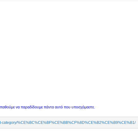
οσπαθούμε να παραδίδουμε πάντα αυτό που υποσχόμαστε.
m/product-category/%CE%BC%CE%BF%CE%BB%CF%8D%CE%B2%CE%B9%CE%B1/