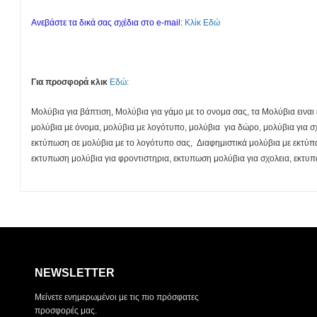
Ανεβάστε τα δικά σας σχέδια στο e-mail:
Κλίκ Εδώ
Για προσφορά κλικ
Εδώ:
Μολύβια για βάπτιση, Μολύβια για γάμο με το ονομα σας, τα Μολύβια εινα
μολύβια με όνομα, μολύβια με λογότυπο, μολύβια για δώρο, μολύβια για σχ
εκτύπωση σε μολύβια με το λογότυπο σας, Διαφημιστικά μολύβια με εκτύπ
εκτυπωση μολύβια για φροντιστηρια, εκτυπωση μολύβια για σχολεια, εκτυπ
NEWSLETTER
Μείνετε ενημερωμένοι με τις πιο πρόσφατες
προσφορές μας.