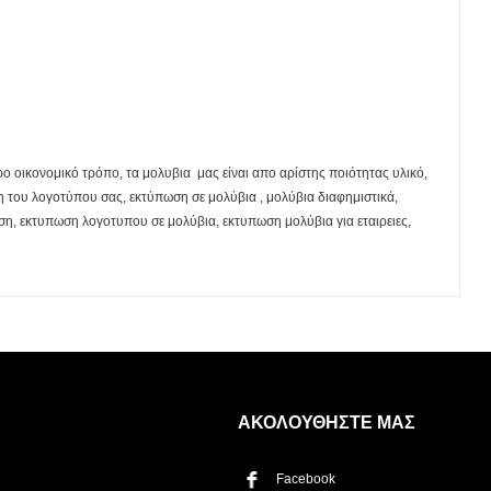
ο οικονομικό τρόπο, τα μολυβια μας είναι απο αρίστης ποιότητας υλικό,
ση του λογοτύπου σας, εκτύπωση σε μολύβια , μολύβια διαφημιστικά,
η, εκτυπωση λογοτυπου σε μολύβια, εκτυπωση μολύβια για εταιρειες,
Η λίστα σας είναι άδεια. Περιηγηθείτε στα προϊόντα και
πατήστε Προσθήκη για να ξεκινήσετε.
ΑΚΟΛΟΥΘΗΣΤΕ ΜΑΣ
Facebook
ΤΡΌΠΟΣ ΠΑΡΆΔΟΣΗΣ