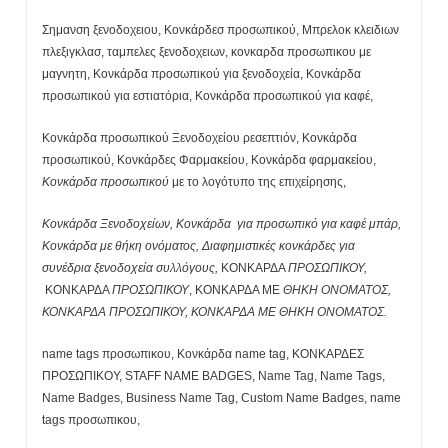
Σημανση ξενοδοχειου, Κονκάρδεσ προσωπικού, Μπρελοκ κλειδιων
πλεξιγκλασ, ταμπελες ξενοδοχειων, κονκαρδα προσωπικου με
μαγνητη, Κονκάρδα προσωπικού για ξενοδοχεία, Κονκάρδα
προσωπικού για εστιατόρια, Κονκάρδα προσωπικού για καφέ,
Κονκάρδα προσωπικού Ξενοδοχείου ρεσεπτιόν, Κονκάρδα
προσωπικού, Κονκάρδες Φαρμακείου, Κονκάρδα φαρμακείου,
Κονκάρδα προσωπικού
με τo λογότυπο της επιχείρησης,
Κονκάρδα Ξενοδοχείων, Κονκάρδα για προσωπικό για καφέ μπάρ,
Κονκάρδα με θήκη ονόματος, Διαφημιστικές κονκάρδες για
συνέδρια ξενοδοχεία συλλόγους,
ΚΟΝΚΑΡΔΑ
ΠΡΟΣΩΠΙΚΟΥ,
ΚΟΝΚΑΡΔΑ
ΠΡΟΣΩΠΙΚΟΥ
, ΚΟΝΚΑΡΔΑ ΜΕ
ΘΗΚΗ ΟΝΟΜΑΤΟΣ,
ΚΟΝΚΑΡΔΑ ΠΡΟΣΩΠΙΚΟΥ, ΚΟΝΚΑΡΔΑ ΜΕ ΘΗΚΗ ΟΝΟΜΑΤΟΣ.
name tags προσωπικου, Κονκάρδα name tag, ΚΟΝΚΑΡΔΕΣ
ΠΡΟΣΩΠΙΚΟΥ, STAFF NAME BADGES, Name Tag, Name Tags,
Name Badges, Business Name Tag, Custom Name Badges, name
tags προσωπικου,