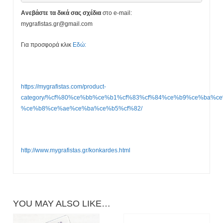
Ανεβάστε τα δικά σας σχέδια
στο e-mail:
mygrafistas.gr@gmail.com
Για προσφορά κλικ
Εδώ:
https://mygrafistas.com/product-
category/%cf%80%ce%bb%ce%b1%cf%83%cf%84%ce%b9%ce%ba%ce
%ce%b8%ce%ae%ce%ba%ce%b5%cf%82/
http://www.mygrafistas.gr/konkardes.html
YOU MAY ALSO LIKE…