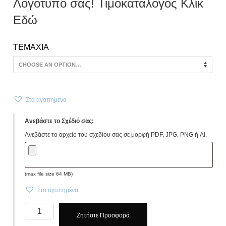
Λογοτυπο σας! Τιμοκατάλογος Κλίκ
Εδώ
TEMAXIA
Στα αγαπημένα
Ανεβάστε το Σχέδιό σας:
Ανεβάστε το αρχείο του σχεδίου σας σε μορφή PDF, JPG, PNG ή AI.
(max file size 64 MB)
Στα αγαπημένα
Κονκάρδες
Ζητήστε Προσφορά
προσωπικού