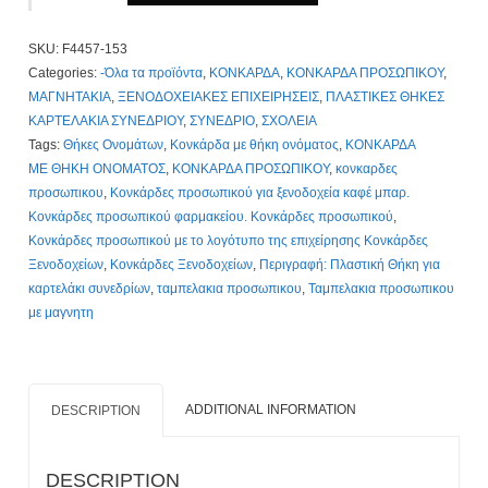
κωδ.
F4457-
SKU:
F4457-153
153.
Categories:
-Όλα τα προϊόντα
,
ΚΟΝΚΑΡΔΑ
,
ΚΟΝΚΑΡΔΑ ΠΡΟΣΩΠΙΚΟΥ
,
Με
ΜΑΓΝΗΤΑΚΙΑ
,
ΞΕΝΟΔΟΧΕΙΑΚΕΣ ΕΠΙΧΕΙΡΗΣΕΙΣ
,
ΠΛΑΣΤΙΚΕΣ ΘΗΚΕΣ
Εκτύπωση
ΚΑΡΤΕΛΑΚΙΑ ΣΥΝΕΔΡΙΟΥ
,
ΣΥΝΕΔΡΙΟ
,
ΣΧΟΛΕΙΑ
το
Tags:
Θήκες Ονομάτων
,
Κονκάρδα με θήκη ονόματος
,
ΚΟΝΚΑΡΔΑ
Λογοτυπο
ΜΕ ΘΗΚΗ ΟΝΟΜΑΤΟΣ
,
ΚΟΝΚΑΡΔΑ ΠΡΟΣΩΠΙΚΟΥ
,
κονκαρδες
σας!
προσωπικου
,
Κονκάρδες προσωπικού για ξενοδοχεία καφέ μπαρ.
Τιμοκατάλογος
Κονκάρδες προσωπικού φαρμακείου. Κονκάρδες προσωπικού
,
Κλίκ
Κονκάρδες προσωπικού με τo λογότυπο της επιχείρησης Κονκάρδες
Εδώ
Ξενοδοχείων
,
Κονκάρδες Ξενοδοχείων
,
Περιγραφή: Πλαστική Θήκη για
quantity
καρτελάκι συνεδρίων
,
ταμπελακια προσωπικου
,
Ταμπελακια προσωπικου
με μαγνητη
ADDITIONAL INFORMATION
DESCRIPTION
DESCRIPTION