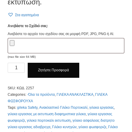
εκτύπωση.
Στα αγαπημένα
Ανεβάστε το Σχέδιό σας:
Ανεβάστε το αρχείο του σχεδίου σας σε μορφή PDF, JPG, PNG ή AI.
(max file size 64 MB)
ΚΩΔ.
Ζητήστε Προσφορά
2257.
Αμάνικο
γιλέκο
SKU:
ΚΩΔ. 2257
οδοποιϊας
Categories:
-Όλα τα προϊόντα
,
ΓΙΛΕΚΑ ΑΝΑΚΛΑΣΤΙΚΑ
,
ΓΙΛΕΚΑ
φωσφορούχο
ΦΩΣΦΟΡΟΥΧΑ
3,50€
Tags:
gileka Safety
,
Ανακλαστικό Γιλέκο Πορτοκαλί
,
γιλεκα εργασιας
,
με
γιλεκα εργασιας με εκτυπωση διαφημιστικα γιλεκα
,
γιλεκα εργασιας
εκτύπωση.
φωσφοριζε
,
γιλεκα πορτοκαλι εκτυπωση
,
γιλεκο ασφαλειας διατρητο
quantity
γιλεκα εργασιας αδιαβροχα
,
Γιλέκο κυνηγών
,
γιλεκο φωσφοριζε
,
Γιλέκο