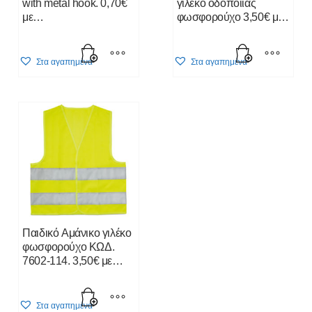
with metal hook. 0,70€
γιλέκο οδοποιϊας
με
φωσφορούχο 3,50€ με
Εκτύπωση.Τιμοκατάλογος
εκτύπωση.
Κλίκ Εδώ
Στα αγαπημένα
Στα αγαπημένα
Παιδικό Αμάνικο γιλέκο
φωσφορούχο ΚΩΔ.
7602-114. 3,50€ με
εκτύπωση.
Στα αγαπημένα