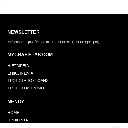
Η λίστα σας είναι άδεια. Περιηγηθείτε στα προϊόντα και
πατήστε Προσθήκη για να ξεκινήσετε.
NEWSLETTER
ΤΡΌΠΟΣ ΠΑΡΆΔΟΣΗΣ
Μείνετε ενημερωμένοι με τις πιο πρόσφατες προσφορές μας.
Παραλαβή από το
Αποστολή
κατάστημα
MYGRAFISTAS.COM
ΤΎΠΟΣ ΠΑΡΑΣΤΑΤΙΚΟΎ
Η ΕΤΑΙΡΕΙΑ
Απόδειξη
Τιμολόγιο
ΕΠΙΚΟΙΝΩΝΙΑ
ΤΡΟΠΟΙ ΑΠΟΣΤΟΛΗΣ
ΤΡΟΠΟΙ ΠΛΗΡΩΜΗΣ
ΜΕΝΟΥ
HOME
Αποστολή Αιτήματος
Συνέχεια Προσθήκης
Προσφοράς
ΠΡΟΪΟΝΤΑ
FOLLOW US
PORTFOLIO