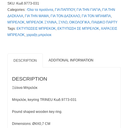
SKU:
Κωδ.9773-031
Κωδ.9773-
Categories:
-Όλα τα προϊόντα
,
ΓΙΑ ΠΑΠΠΟΥ
,
ΓΙΑ ΤΗΝ ΓΙΑΓΙΑ
,
ΓΙΑ ΤΗΝ
031,
ΔΑΣΚΑΛΑ
,
ΓΙΑ ΤΗΝ ΜΑΜΑ
,
ΓΙΑ ΤΟΝ ΔΑΣΚΑΛΟ
,
ΓΙΑ ΤΟΝ ΜΠΑΜΠΑ
,
Με
ΜΠΡΕΛΟΚ
,
ΜΠΡΕΛΟΚ ΞΥΛΙΝΑ
,
ΞΥΛΟ
,
ΟΙΚΟΛΟΓΙΚΑ
,
ΠΑΙΔΙΚΟ ΠΑΡΤΥ
Χάραξη
Tags:
ΕΚΤΥΠΩΣΕΙΣ ΜΠΡΕΚΟΚ
,
ΕΚΤΥΠΩΣΗ ΣΕ ΜΠΡΕΛΟΚ
,
ΧΑΡΑΞΕΙΣ
ή
ΜΠΡΕΛΟΚ
,
χαραξη μπρελοκ
Εκτύπωση
Τιμοκατάλογος
Κλίκ
Εδώ
ADDITIONAL INFORMATION
DESCRIPTION
quantity
DESCRIPTION
Ξύλινα Μπρελόκ
Μπρελόκ, keyring TRINEU Κωδ.9773-031
Ρound shaped wooden key ring.
Dimensions: Ø4X0,7 CM