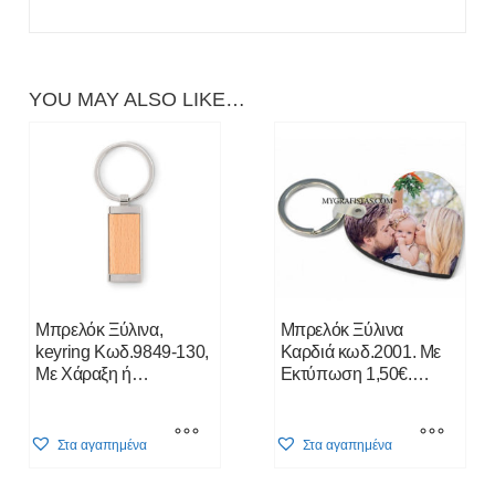
YOU MAY ALSO LIKE…
Μπρελόκ Ξύλινα,
Μπρελόκ Ξύλινα
keyring Κωδ.9849-130,
Καρδιά κωδ.2001. Με
Με Χάραξη ή
Εκτύπωση 1,50€.
Εκτύπωση 2,00€.
Τιμοκατάλογος Κλίκ
Τιμοκατάλογος Κλίκ
Εδώ
This
This
Εδώ
Στα αγαπημένα
Στα αγαπημένα
product
product
has
has