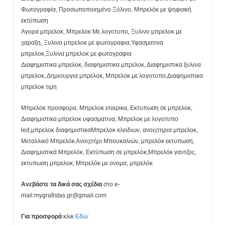
Φωτογραφία, Προσωποποιημένο Ξύλινο, Μπρελόκ με ψηφιακή
εκτύπωση
Αγορα μπρελοκ, Μπρελοκ Με λογοτυπο, Ξυλινο μπρελοκ με
χαραξη, Ξυλινο μπρελοκ με φωτογραφια,Υφασματινα
μπρελοκ,Ξυλινα μπρελοκ με φωτογραφια
Διαφημιστικα μπρελοκ, διαφημιστικα μπρελοκ, Διαφημιστικα ξυλινα
μπρελοκ, Δημιουργια μπρελοκ, Μπρελοκ με λογοτυπο,Διαφημιστικα
μπρελοκ τιμη
Μπρελοκ προσφορα, Μπρελοκ εταιρικα, Εκτυπωση σε μπρελοκ,
Διαφημιστικα μπρελοκ υφασματινα, Μπρελοκ με λογοτυπο
led,μπρελοκ διαφημιστικαΜπρελοκ κλειδιων, ανοιχτηρια μπρελοκ,
Μεταλλικό Μπρελόκ Ανοιχτήρι Μπουκαλιών, μπρελόκ εκτυπωση,
Διαφημιστικά Μπρελόκ, Εκτύπωση σε μπρελόκ,Μπρελόκ γαντζος,
εκτυπωση μπρελοκ, Μπρελόκ με ονομα, μπρελόκ
Ανεβάστε τα δικά σας σχέδια
στο e-
mail:mygrafistas.gr@gmail.com
Για προσφορά
κλικ
Εδώ: