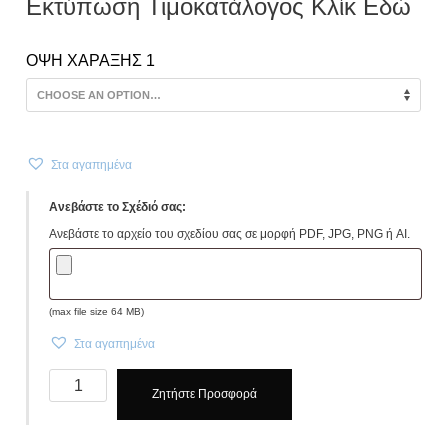
Εκτύπωση Τιμοκατάλογος Κλίκ Εδώ
ΟΨΗ ΧΑΡΑΞΗΣ 1
Στα αγαπημένα
Ανεβάστε το Σχέδιό σας:
Ανεβάστε το αρχείο του σχεδίου σας σε μορφή PDF, JPG, PNG ή AI.
(max file size 64 MB)
Στα αγαπημένα
Μπρελόκ,
Ζητήστε Προσφορά
keyring
POTY
WOOD