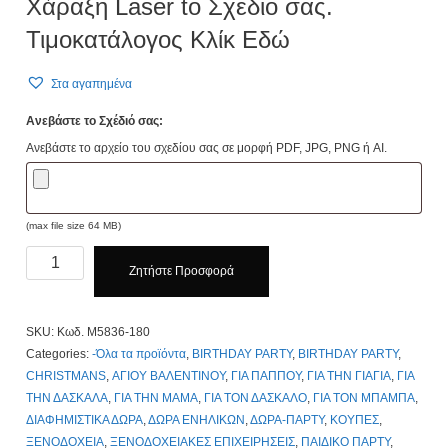
Xάραξη Laser to Σχεδιο σας.
Τιμοκατάλογος Κλίκ Εδώ
Στα αγαπημένα
Ανεβάστε το Σχέδιό σας:
Ανεβάστε το αρχείο του σχεδίου σας σε μορφή PDF, JPG, PNG ή AI.
(max file size 64 MB)
Κούπα
Ζητήστε Προσφορά
Λευκή
με
Χρώμα
SKU:
Κωδ. M5836-180
στο
Categories:
-Όλα τα προϊόντα
,
BIRTHDAY PARTY
,
BIRTHDAY PARTY
,
Εωτερικό
CHRISTMANS
,
ΑΓΙΟΥ ΒΑΛΕΝΤΙΝΟΥ
,
ΓΙΑ ΠΑΠΠΟΥ
,
ΓΙΑ ΤΗΝ ΓΙΑΓΙΑ
,
ΓΙΑ
Κωδ.
ΤΗΝ ΔΑΣΚΑΛΑ
,
ΓΙΑ ΤΗΝ ΜΑΜΑ
,
ΓΙΑ ΤΟΝ ΔΑΣΚΑΛΟ
,
ΓΙΑ ΤΟΝ ΜΠΑΜΠΑ
,
M5836-
ΔΙΑΦΗΜΙΣΤΙΚΑ ΔΩΡΑ
,
ΔΩΡΑ ΕΝΗΛΙΚΩΝ
,
ΔΩΡΑ-ΠΑΡΤΥ
,
ΚΟΥΠΕΣ
,
180.
ΞΕΝΟΔΟΧΕΙΑ
,
ΞΕΝΟΔΟΧΕΙΑΚΕΣ ΕΠΙΧΕΙΡΗΣΕΙΣ
,
ΠΑΙΔΙΚΟ ΠΑΡΤΥ
,