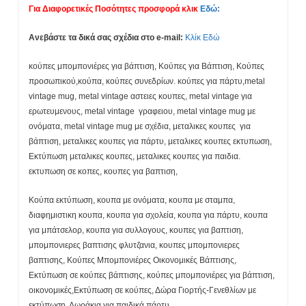
Για Διαφορετικές Ποσότητες προσφορά κλικ
Εδώ:
Ανεβάστε τα δικά σας σχέδια στο e-mail:
Κλίκ Εδώ
κούπες μπομπονιέρες για βάπτιση, Κούπες για Βάπτιση, Κούπες
προσωπικού,κούπα, κούπες συνεδρίων. κούπες για πάρτυ,metal
vintage mug, metal vintage αστειες κουπες, metal vintage για
ερωτευμενους, metal vintage γραφειου, metal vintage mug με
ονόματα, metal vintage mug με σχέδια, μεταλικες κουπες για
βάπτιση, μεταλικες κουπες για πάρτυ, μεταλικες κουπες εκτυπωση,
Εκτύπωση μεταλικες κουπες, μεταλικες κουπες για παιδια.
εκτυπωση σε κοπες, κουπες για βαπτιση,
Κούπα εκτύπωση, κουπα με ονόματα, κουπα με σταμπα,
διαφημιστικη κουπα, κουπα για σχολεία, κουπα για πάρτυ, κουπα
για μπάτσελορ, κουπα για συλλογους, κουπες για βαπτιση,
μπομπονιερες βαπτισης φλυτζανια, κουπες μπομπονιερες
βαπτισης, Κούπες Μπομπονιέρες Οικονομικές Βάπτισης,
Eκτύπωση σε κούπες βάπτισης, κούπες μπομπονιέρες για βάπτιση,
οικονομικές,Εκτύπωση σε κούπες, Δώρα Γιορτής-Γενεθλίων με
εκτύπωση, Δωράκια για παιδικά πάρτυ,