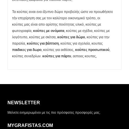
Τα κούπες ειναι ενα έξυπνο δώρο προβολής ώστε να προωθήσετε
τήν επιχείρηση σας με τον καλύτερο οικονομικό τρόπο, οι
κούπες μας είναι απο αρίστης ποιότητας υλικό, κούπες με
φωτογραφία,
κούπες με ονόματα
, κούπες με σχέδια, κούπες με
λογότυπο, κούπες με σκίτσα,
κούπες για δώρο
, κούπες για την
παραλία,
κούπες για βάπτιση
, κούπες για σχολεία, κουπες
παιδικες για δωρο
, κούπες για εκθέσεις,
κούπες προσωπικού
,
κούπες συνεδρίων.
κούπες για πάρτυ
, αστειες κουπες,
Η λίστα σας είναι άδεια. Περιηγηθείτε στα προϊόντα και
πατήστε Προσθήκη για να ξεκινήσετε.
NEWSLETTER
ΤΡΌΠΟΣ ΠΑΡΆΔΟΣΗΣ
Μείνετε ενημερωμένοι με τις πιο πρόσφατες προσφορές μας.
Παραλαβή από το
Αποστολή
κατάστημα
MYGRAFISTAS.COM