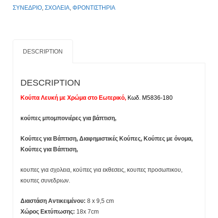
Με
ΣΥΝΕΔΡΙΟ
,
ΣΧΟΛΕΙΑ
,
ΦΡΟΝΤΙΣΤΗΡΙΑ
Xάραξη
Laser
to
Σχεδιο
DESCRIPTION
σας.
Τιμοκατάλογος
Κλίκ
DESCRIPTION
Εδώ
Κούπα Λευκή με Χρώμα στο Εωτερικό,
Κωδ. M5836-180
quantity
κούπες μπομπονιέρες για βάπτιση,
Κούπες για Βάπτιση, Διαφημιστικές Κούπες, Κούπες με όνομα,
Κούπες για Βάπτιση,
κουπες για σχολεια, κούπες για εκθεσεις, κουπες προσωπικου,
κουπες συνεδριων.
Διαστάση Αντικειμένου:
8 x 9,5 cm
Χώρος Εκτύπωσης:
18x 7cm