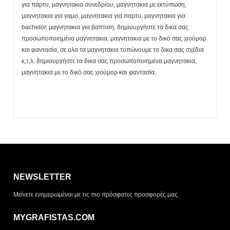
για πάρτυ, μαγνητακια συνεδρίου, μαγνητακια με εκτύπωση,
μαγνητακια για γαμο, μαγνητακια για παρτυ, μαγνητακια για
bachelor, μαγνητακια για βαπτιση, δημιουργήστε τα δικα σας
προσωποποιημένα μαγνητακια, μαγνητακια με το δικό σας χιούμορ
και φαντασία, σε ολα τα μαγνητακια τυπώνουμε τα δικα σας σχέδια
κ,τ,λ. δημιουργήστε τα δικα σας προσωποποιημένα μαγνητακια,
μαγνητακια με το δικό σας χιούμορ και φαντασία.
Η λίστα σας είναι άδεια. Περιηγηθείτε στα προϊόντα και
πατήστε Προσθήκη για να ξεκινήσετε.
NEWSLETTER
ΤΡΌΠΟΣ ΠΑΡΆΔΟΣΗΣ
Μείνετε ενημερωμένοι με τις πιο πρόσφατες προσφορές μας.
Παραλαβή από το
Αποστολή
κατάστημα
MYGRAFISTAS.COM
ΤΎΠΟΣ ΠΑΡΑΣΤΑΤΙΚΟΎ