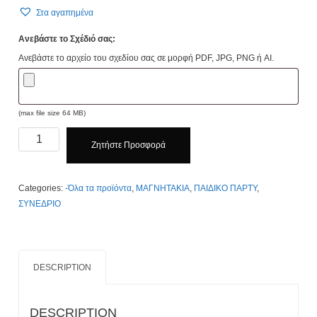
Στα αγαπημένα
Ανεβάστε το Σχέδιό σας:
Ανεβάστε το αρχείο του σχεδίου σας σε μορφή PDF, JPG, PNG ή AI.
(max file size 64 MB)
Μαγνητάκια
Ζητήστε Προσφορά
Διαφημιστικά
5cm
X
Categories:
-Όλα τα προϊόντα
,
ΜΑΓΝΗΤΑΚΙΑ
,
ΠΑΙΔΙΚΟ ΠΑΡΤΥ
,
7cm.
ΣΥΝΕΔΡΙΟ
Τιμοκατάλογος
Κλίκ
Εδώ
quantity
DESCRIPTION
DESCRIPTION