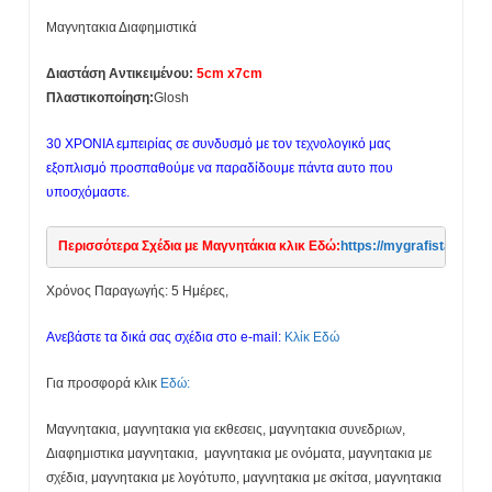
Mαγνητακια Διαφημιστικά
Διαστάση Αντικειμένου:
5cm x7cm
Πλαστικοποίηση:
Glosh
30 ΧΡΟΝΙΑ εμπειρίας σε συνδυσμό με τον τεχνολογικό μας
εξοπλισμό προσπαθούμε να παραδίδουμε πάντα αυτο που
υποσχόμαστε.
Περισσότερα Σχέδια με Μαγνητάκια κλικ Εδώ:
https://mygrafista
Χρόνος Παραγωγής: 5 Ημέρες,
Ανεβάστε τα δικά σας σχέδια στο e-mail:
Κλίκ Εδώ
Για προσφορά κλικ
Εδώ:
Mαγνητακια, μαγνητακια για εκθεσεις, μαγνητακια συνεδριων,
Διαφημιστικα μαγνητακια, μαγνητακια με ονόματα, μαγνητακια με
σχέδια, μαγνητακια με λογότυπο, μαγνητακια με σκίτσα, μαγνητακια