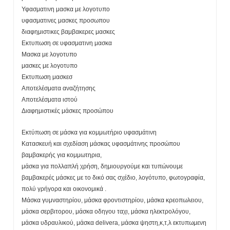
Υφασματινη μασκα με λογοτυπο
υφασματινες μασκες προσωπου
διαφημιστικες βαμβακερες μασκες
Εκτυπωση σε υφασματινη μασκα
Μασκα με λογοτυπο
μασκες με λογοτυπο
Εκτυπωση μασκεσ
Αποτελέσματα αναζήτησης
Αποτελέσματα ιστού
Διαφημιστικές μάσκες προσώπου
Εκτύπωση σε μάσκα για κομμωτήριο υφασμάτινη
Κατασκευή και σχεδίαση μάσκας υφασμάτινης προσώπου
βαμβακερής για κομμωτηρια,
μάσκα για πολλαπλή χρήση, δημιουργούμε και τυπώνουμε
βαμβακερές μάσκες με το δικό σας σχέδιο, λογότυπο, φωτογραφία,
πολύ γρήγορα και οικονομικά .
Μάσκα γυμναστηρίου, μάσκα φροντιστηρίου, μάσκα κρεοπωλειου,
μάσκα σερβιτορου, μάσκα οδηγου ταχι, μάσκα ηλεκτρολόγου,
μάσκα υδραυλικού, μάσκα delivera, μάσκα ψηστη,κ,τ,λ εκτυπωμενη