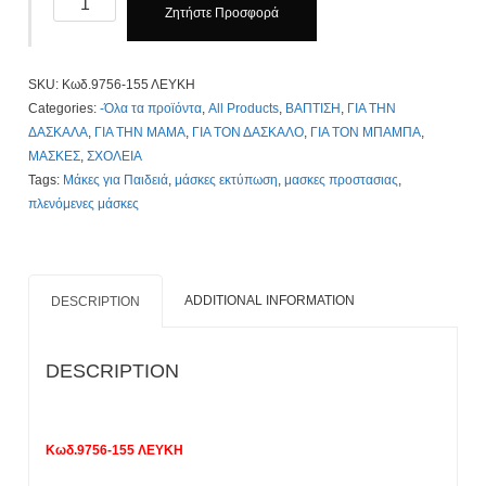
Ζητήστε Προσφορά
Κωδ.9756-
155
ΛΕΥΚΗ
SKU:
Κωδ.9756-155 ΛΕΥΚΗ
Με
Categories:
-Όλα τα προϊόντα
,
All Products
,
ΒΑΠΤΙΣΗ
,
ΓΙΑ ΤΗΝ
Πολύχρωμη
ΔΑΣΚΑΛΑ
,
ΓΙΑ ΤΗΝ ΜΑΜΑ
,
ΓΙΑ ΤΟΝ ΔΑΣΚΑΛΟ
,
ΓΙΑ ΤΟΝ ΜΠΑΜΠΑ
,
Εκτύπωση,
ΜΑΣΚΕΣ
,
ΣΧΟΛΕΙΑ
5
Tags:
Μάκες για Παιδειά
,
μάσκες εκτύπωση
,
μασκες προστασιας
,
Μάσκες
πλενόμενες μάσκες
25€.
10
Μάσκες
45€.
ADDITIONAL INFORMATION
DESCRIPTION
50
Μάσκες
140€
DESCRIPTION
Mε
Εκτύπωση
Το
Κωδ.9756-155 ΛΕΥΚΗ
Λογότυπο
σας.