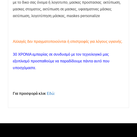
με το δικο σας όνομα ή λογοτυπο, μασκες προστασιας εκτύπωση,
μασκες στοματος, εκτύπωση σε μασκες, υφασματινες μάσκες
εκτύπωση, λογοτύπηση μάσκας, maskes personalize
Αλλαγές δεν πραγματοποιούνται ή επιστροφές για λόγους υγιεινής.
30 ΧΡΟΝΙΑ εμπειρίας σε συνδυσμό με τον τεχνολογικό μας
εξοπλισμό προσπαθούμε να παραδίδουμε πάντα αυτό που
υποσχόμαστε.
Για προσφορά κλικ
Εδώ:
Η λίστα σας είναι άδεια. Περιηγηθείτε στα προϊόντα και
πατήστε Προσθήκη για να ξεκινήσετε.