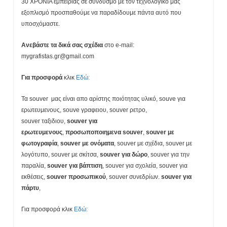
30 ΧΡΟΝΙΑ εμπειρίας σε συνδυσμό με τον τεχνολογικό μας
εξοπλισμό προσπαθούμε να παραδίδουμε πάντα αυτό που
υποσχόμαστε.
Ανεβάστε τα δικά σας σχέδια
στο e-mail:
mygrafistas.gr@gmail.com
Για προσφορά
κλικ
Εδώ:
Τα souver μας είναι απο αρίστης ποιότητας υλικό, souve για
ερωτευμενους, souve γραφειου, souver ρετρο,
souver ταξιδιου,
souver για
ερωτευμενους
,
προσωποποιημενα souver
,
souver
με
φωτογραφία
,
souver
με ονόματα
, souver με σχέδια, souver με
λογότυπο, souver με σκίτσα,
souver
για δώρο
, souver για την
παραλία,
souver
για βάπτιση
, souver για σχολεία, souver για
εκθέσεις,
souver
προσωπικού
, souver συνεδρίων.
souver
για
πάρτυ
,
Για προσφορά κλικ
Εδώ: