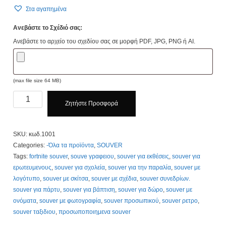
Στα αγαπημένα
Ανεβάστε το Σχέδιό σας:
Ανεβάστε το αρχείο του σχεδίου σας σε μορφή PDF, JPG, PNG ή AI.
(max file size 64 MB)
Souver
Ζητήστε Προσφορά
Δερμάτινα
κωδ.
1001.
SKU:
κωδ.1001
Τιμή
Categories:
-Όλα τα προϊόντα
,
SOUVER
1,70€
Tags:
fortnite souver
,
souve γραφειου
,
souver για εκθέσεις
,
souver για
Τιμοκατάλογος
ερωτευμενους
,
souver για σχολεία
,
souver για την παραλία
,
souver με
Κλίκ
λογότυπο
,
souver με σκίτσα
,
souver με σχέδια
,
souver συνεδρίων.
Εδώ
souver για πάρτυ
,
souver για βάπτιση
,
souver για δώρο
,
souver με
quantity
ονόματα
,
souver με φωτογραφία
,
souver προσωπικού
,
souver ρετρο
,
souver ταξιδιου
,
προσωποποιημενα souver