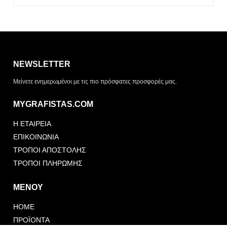
Η λίστα σας είναι άδεια. Περιηγηθείτε στα προϊόντα και
πατήστε Προσθήκη για να ξεκινήσετε.
NEWSLETTER
ΤΡΌΠΟΣ ΠΑΡΆΔΟΣΗΣ
Μείνετε ενημερωμένοι με τις πιο πρόσφατες προσφορές μας.
Παραλαβή από το
Αποστολή
κατάστημα
MYGRAFISTAS.COM
ΤΎΠΟΣ ΠΑΡΑΣΤΑΤΙΚΟΎ
Η ΕΤΑΙΡΕΙΑ
Απόδειξη
Τιμολόγιο
ΕΠΙΚΟΙΝΩΝΙΑ
ΤΡΟΠΟΙ ΑΠΟΣΤΟΛΗΣ
ΤΡΟΠΟΙ ΠΛΗΡΩΜΗΣ
ΜΕΝΟΥ
HOME
Αποστολή Αιτήματος
Συνέχεια Προσθήκης
Προσφοράς
ΠΡΟΪΟΝΤΑ