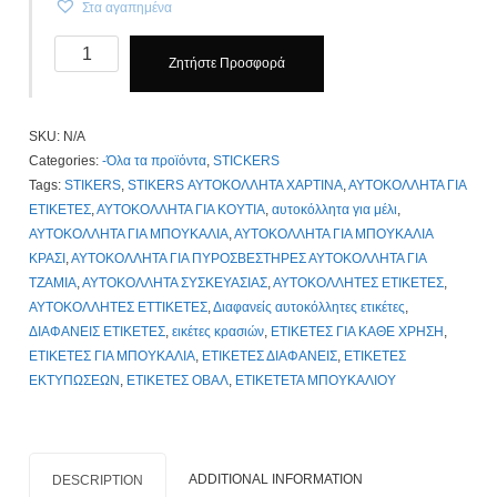
Στα αγαπημένα
Αυτοκόλλητα,
Ζητήστε Προσφορά
Stickers
Ετικετες
κρασιου.
SKU:
N/A
Το
Categories:
-Όλα τα προϊόντα
,
STICKERS
Δικό
Tags:
STIKERS
,
STIKERS ΑΥΤΟΚΟΛΛΗΤΑ ΧΑΡΤΙΝΑ
,
ΑΥΤΟΚΟΛΛΗΤΑ ΓΙΑ
σας
ΕΤΙΚΕΤΕΣ
,
ΑΥΤΟΚΟΛΛΗΤΑ ΓΙΑ ΚΟΥΤΙΑ
,
αυτοκόλλητα για μέλι
,
Σχέδιο
ΑΥΤΟΚΟΛΛΗΤΑ ΓΙΑ ΜΠΟΥΚΑΛΙΑ
,
ΑΥΤΟΚΟΛΛΗΤΑ ΓΙΑ ΜΠΟΥΚΑΛΙΑ
σε
ΚΡΑΣΙ
,
ΑΥΤΟΚΟΛΛΗΤΑ ΓΙΑ ΠΥΡΟΣΒΕΣΤΗΡΕΣ ΑΥΤΟΚΟΛΛΗΤΑ ΓΙΑ
οποιαδήποτε
ΤΖΑΜΙΑ
,
ΑΥΤΟΚΟΛΛΗΤΑ ΣΥΣΚΕΥΑΣΙΑΣ
,
ΑΥΤΟΚΟΛΛΗΤΕΣ ΕΤΙΚΕΤΕΣ
,
σχήμα
ΑΥΤΟΚΟΛΛΗΤΕΣ ΕΤΤΙΚΕΤΕΣ
,
Διαφανείς αυτοκόλλητες ετικέτες
,
και
ΔΙΑΦΑΝΕΙΣ ΕΤΙΚΕΤΕΣ
,
εικέτες κρασιών
,
ΕΤΙΚΕΤΕΣ ΓΙΑ ΚΑΘΕ ΧΡΗΣΗ
,
μέγεθος
ΕΤΙΚΕΤΕΣ ΓΙΑ ΜΠΟΥΚΑΛΙΑ
,
ΕΤΙΚΕΤΕΣ ΔΙΑΦΑΝΕΙΣ
,
ΕΤΙΚΕΤΕΣ
θέλετε!
ΕΚΤΥΠΩΣΕΩΝ
,
ΕΤΙΚΕΤΕΣ ΟΒΑΛ
,
ΕΤΙΚΕΤΕΤΑ ΜΠΟΥΚΑΛΙΟΥ
Τιμοκατάλογος
Κλίκ
Εδώ
quantity
ADDITIONAL INFORMATION
DESCRIPTION