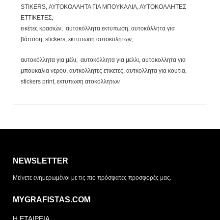
STIKERS, ΑΥΤΟΚΟΛΛΗΤΑ ΓΙΑ ΜΠΟΥΚΑΛΙΑ, ΑΥΤΟΚΟΛΛΗΤΕΣ
ΕΤΤΙΚΕΤΕΣ,
εικέτες κρασιών, αυτοκόλλητα εκτυπωση, αυτοκόλλητα για
βάπτιση, stickers, εκτυπωση αυτοκολητων,
αυτοκόλλητα για μέλι, αυτοκόλλητα για μελλι, αυτοκολλητα για
μπουκαλια νερου, αυτκολλητες ετικετες, αυτκολλητα για κουτια,
stickers print, εκτυπωση ατοκολλητων
Η λίστα σας είναι άδεια. Περιηγηθείτε στα προϊόντα και
πατήστε Προσθήκη για να ξεκινήσετε.
NEWSLETTER
ΤΡΌΠΟΣ ΠΑΡΆΔΟΣΗΣ
Μείνετε ενημερωμένοι με τις πιο πρόσφατες προσφορές μας.
Παραλαβή από το
Αποστολή
κατάστημα
MYGRAFISTAS.COM
ΤΎΠΟΣ ΠΑΡΑΣΤΑΤΙΚΟΎ
Η ΕΤΑΙΡΕΙΑ