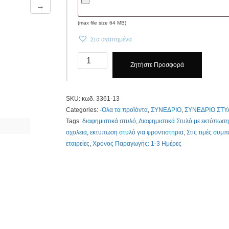
→
(max file size 64 MB)
Στα αγαπημένα
Στυλό,
Ζητήστε Προσφορά
κωδ.
3361-
13.
SKU:
κωδ. 3361-13
Με
Categories:
-Όλα τα προϊόντα
,
ΣΥΝΕΔΡΙΟ
,
ΣΥΝΕΔΡΙΟ ΣΤΥ
Εκτύπωση
Tags:
διαφημιστικά στυλό
,
Διαφημιστικά Στυλό με εκτύπωση
Τιμοκάταλογος
σχολεια
,
εκτυπωση στυλό για φροντιστηρια
,
Στις τιμές συμ
Κλίκ
εταιρείες
,
Χρόνος Παραγωγής: 1-3 Ημέρες
Εδώ
quantity