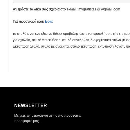
Ανεβάστε τα δικά σας σχέδια
στο e-mail: mygrafistas.gr@gmail.com
Για προσφορά κλικ
Εδώ:
τα στυλό ειναι ενα έξυπνο δώρο προβολής ώστε να προωθήσετε τήν επιχείρ
για σχολεία, στυλό για εκθέσεις, στυλό συνεδρίων, διαφημιστικά στυλό μ
Εκτύπωση Στυλό, στυλο με ονοματα, στυλο εκτύπωση, εκτυπωση λογοτυπου 
NEWSLETTER
Μείνετε ενημερωμένοι με τις πιο πρόσφατες
προσφορές μας.