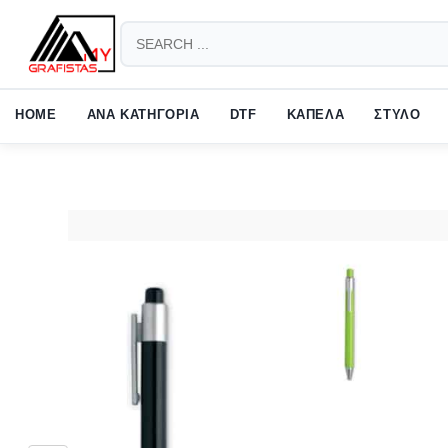
HOW TO SHOP
1
2
Login or create new account.
Revie
HOME
ΑΝΑ ΚΑΤΗΓΟΡΙΑ
DTF
ΚΑΠΕΛΑ
ΣΤΥΛΟ
If you still have problems, please let us know, by sending an em