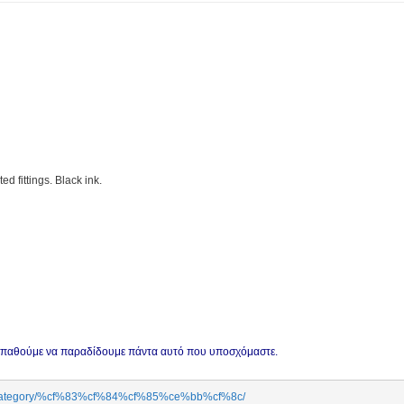
d fittings. Black ink.
οσπαθούμε να παραδίδουμε πάντα αυτό που υποσχόμαστε.
uct-category/%cf%83%cf%84%cf%85%ce%bb%cf%8c/