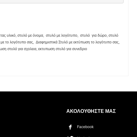
ητας υλικό, στυλό με όνομα, στυλό με λογότυπο, στυλό για δώρο, στυλό
ό με το λογότυπο σας, Διαφημιστικά Στυλό με εκτύπωση το λογότυπο σας,
ωση στυλό για σχολεια, εκτυπωση στυλό για συνεδριο
Η λίστα σας είναι άδεια. Περιηγηθείτε στα προϊόντα και
πατήστε Προσθήκη για να ξεκινήσετε.
ΑΚΟΛΟΥΘΗΣΤΕ ΜΑΣ
Facebook
ΤΡΌΠΟΣ ΠΑΡΆΔΟΣΗΣ
Παραλαβή από το