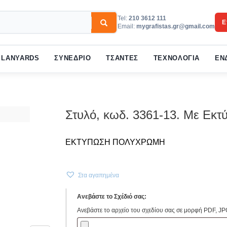
Tel:
210 3612 111
Ε
Email:
mygrafistas.gr@gmail.com
3
w your order.
Payment &
FREE
shipmen
LANYARDS
ΣΥΝΕΔΡΙΟ
ΤΣΑΝΤΕΣ
ΤΕΧΝΟΛΟΓΙΑ
ΕΝ
ail to support@website.com . Thank you!
Στυλό, κωδ. 3361-13. Με Εκ
ΕΚΤΥΠΩΣΗ ΠΟΛΥΧΡΩΜΗ
Στα αγαπημένα
Ανεβάστε το Σχέδιό σας:
Ανεβάστε το αρχείο του σχεδίου σας σε μορφή PDF, JP