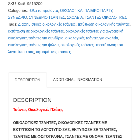
SKU:
Κωδ. 9515200
x
Categories:
-Όλα τα προϊόντα
,
ΟΙΚΟΛΟΓΙΚΑ
,
ΠΑΙΔΙΚΟ ΠΑΡΤΥ
,
41
ΣΥΝΕΔΡΙΟ
,
ΣΥΝΕΔΡΙΟ ΤΣΑΝΤΕΣ
,
ΣΧΟΛΕΙΑ
,
ΤΣΑΝΤΕΣ ΟΙΚΟΛΟΓΙΚΕΣ
cm,
Tags:
Διαφημιστικές οικολογικές τσάντες
,
εκτύπωση οικολογικής τσάντας
,
Κωδ.
εκτύπωση σε οικολογικές τσάντες
,
οικολογικές τσάντες για ζωγραφική.
,
9515200.
οικολογικές τσάντες για συνέδριο
,
οικολογικές τσάντες για σχολεία
,
2,70€
οικολογικές τσάντες για ψώνια
,
οικολογικές τσάντες με εκτύπωση του
με
λογοτύπου σας
,
υφασμάτινες τσάντες
Εκτύπωση
Τιμοκατάλογος
Κλίκ
Εδώ
ADDITIONAL INFORMATION
DESCRIPTION
quantity
DESCRIPTION
Τσάντες Οικολογικές Πλάτης
ΟΙΚΟΛΟΓΙΚΕΣ ΤΣΑΝΤΕΣ, ΟΙΚΟΛΟΓΙΚΕΣ ΤΣΑΝΤΕΣ ΜΕ
ΕΚΤΥΠΩΣΗ ΤΟ ΛΟΓΟΤΥΠΟ ΣΑΣ,
ΕΚΤΥΠΩΣΗ ΣΕ ΤΣΑΝΤΕΣ,
ΤΣΑΝΤΕΣ ΜΕ ΦΩΤΟΓΡΑΦΙΑ, ΤΣΑΝΤΕΣ ΜΕ ΟΝΟΜΑ, ΤΣΑΝΤΕΣ