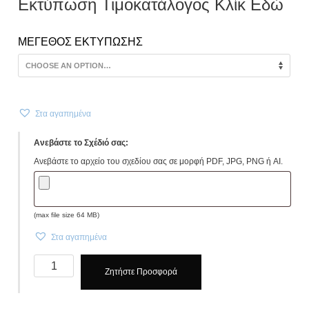
Εκτύπωση Τιμοκατάλογος Κλίκ Εδώ
ΜΕΓΕΘΟΣ ΕΚΤΥΠΩΣΗΣ
Στα αγαπημένα
Ανεβάστε το Σχέδιό σας:
Ανεβάστε το αρχείο του σχεδίου σας σε μορφή PDF, JPG, PNG ή AI.
(max file size 64 MB)
Στα αγαπημένα
Τσάντες
Ζητήστε Προσφορά
Οικολογικές
Πλάτης
38