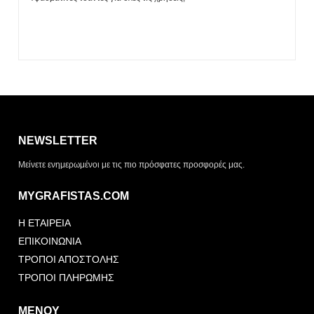
Η λίστα σας είναι άδεια. Περιηγηθείτε στα προϊόντα και
πατήστε Προσθήκη για να ξεκινήσετε.
NEWSLETTER
ΤΡΌΠΟΣ ΠΑΡΆΔΟΣΗΣ
Μείνετε ενημερωμένοι με τις πιο πρόσφατες προσφορές μας.
Παραλαβή από το
Αποστολή
κατάστημα
MYGRAFISTAS.COM
ΤΎΠΟΣ ΠΑΡΑΣΤΑΤΙΚΟΎ
Η ΕΤΑΙΡΕΙΑ
Απόδειξη
Τιμολόγιο
ΕΠΙΚΟΙΝΩΝΙΑ
ΤΡΟΠΟΙ ΑΠΟΣΤΟΛΗΣ
ΤΡΟΠΟΙ ΠΛΗΡΩΜΗΣ
ΜΕΝΟΥ