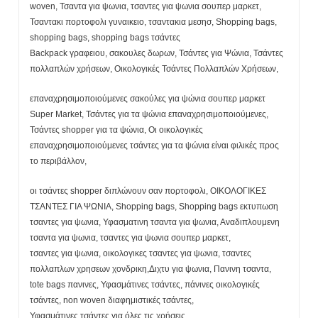
woven, Τσαντα για ψωνια, τσαντες για ψωνια σουπερ μαρκετ,
Τσαντακι πορτοφολι γυναικειο, τσαντακια μεσησ, Shopping bags,
shopping bags, shopping bags τσάντες
Backpack γραφειου, σακουλες δωρων, Τσάντες για Ψώνια, Τσάντες
πολλαπλών χρήσεων, Οικολογικές Τσάντες Πολλαπλών Χρήσεων,
επαναχρησιμοποιούμενες σακούλες για ψώνια σουπερ μαρκετ
Super Market, Τσάντες για τα ψώνια επαναχρησιμοποιούμενες,
Τσάντες shopper για τα ψώνια, Οι οικολογικές
επαναχρησιμοποιούμενες τσάντες για τα ψώνια είναι φιλικές προς
το περιβάλλον,
οι τσάντες shopper διπλώνουν σαν πορτοφολι, ΟΙΚΟΛΟΓΙΚΕΣ
ΤΣΑΝΤΕΣ ΓΙΑ ΨΩΝΙΑ, Shopping bags, Shopping bags εκτυπωση
τσαντες για ψωνια, Υφασματινη τσαντα για ψωνια, Αναδιπλουμενη
τσαντα για ψωνια, τσαντες για ψωνια σουπερ μαρκετ,
τσαντες για ψωνια, οικολογικες τσαντες για ψωνια, τσαντες
πολλαπλων χρησεων χονδρικη,Διχτυ για ψωνια, Πανινη τσαντα,
tote bags πανινες, Υφασμάτινες τσάντες, πάνινες οικολογικές
τσάντες, non woven διαφημιστικές τσάντες,
Υφασμάτινες τσάντες για όλες τις χρήσεις,