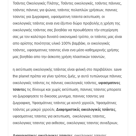
Τσάντες Οικολογικές Πλάτης, Τσάντες οικολογικές, τσάντες πάνινες,
τσάντες πάνινες για ψώνια, τσάντες πολαπλών χρήσεων, πανινες
τσαντες για ζωγραφικη, υφασματινη τσαντα εκτυπωση. οι
οικολογικές τσάντες ειναι ενα έξυπνο δώρο προβολής.η χρήση της
οικολογικής τσάντας σας βοηθάει να προωθήσετε τήν επιχείρηση
σας με τον καλύτερο δυνατό οικονομικό τρόπο, οι τσάντες μας είναι
απο αρίστης ποιότητας υλικό 100% βαμβάκι, οι οικολογικές
τσάντες, υφασματινες τσαντες είναι ενα μέσο καθημερινής χρήσης
μας βοηθάει απο την άσκοπη χρήση πλαστικών τσαντών,
η εκτύπωση οικολογικής τσάντας είναι φιλική στο περιβάλλον. save
the planet πρέπει να γίνει τρόπος ζωής, γι αυτό τυπώνουμε πάνινες
οικολογικές τσάντες.τις πάνινες οικολογικές τσάντες,
υφασματινες
τσαντες
τις δίνουμε και χωρίς εκτύπωση, πανινες τσαντες μπορειτε
να ζωγραφησετε το δικοσας μυνημα, πανινες τσαντες για
ζωγραφικη, Υφασμάτινες τσάντες με κοντό χερούλι, Υφασμάτινες
τσάντες με μακρύ χερούλι,
Διαφημιστικές οικολογικές τσάντες
,
υφασματινες τσαντες για εκτυπωση, οικολογικες τσαντες,
οικολογικες τσαντες για εκθεσεις, οικολογικες τσαντες συνεδριων,
Διαφημιστικες οικολογικες τσαντες
, οικολογικες τσαντες