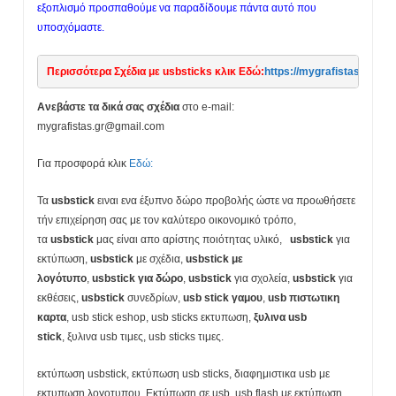
εξοπλισμό προσπαθούμε να παραδίδουμε πάντα αυτό που
υποσχόμαστε.
Περισσότερα Σχέδια με usbsticks κλικ Εδώ:
https://mygrafistas.com/p
Ανεβάστε τα δικά σας σχέδια
στο e-mail:
mygrafistas.gr@gmail.com
Για προσφορά κλικ
Εδώ:
Τα
usbstick
ειναι ενα έξυπνο δώρο προβολής ώστε να προωθήσετε
τήν επιχείρηση σας με τον καλύτερο οικονομικό τρόπο,
τα
usbstick
μας είναι απο αρίστης ποιότητας υλικό,
usbstick
για
εκτύπωση,
usbstick
με σχέδια,
usbstick
με
λογότυπο
,
usbstick
για δώρο
,
usbstick
για σχολεία,
usbstick
για
εκθέσεις,
usbstick
συνεδρίων,
usb stick γαμου
,
usb πιστωτικη
καρτα
, usb stick eshop, usb sticks εκτυπωση,
ξυλινα usb
stick
, ξυλινα usb τιμες, usb sticks τιμες.
εκτύπωση usbstick, εκτύπωση usb sticks, διαφημιστικα usb με
εκτυπωση λογοτυπου, Εκτύπωση σε usb, usb flash με εκτύπωση