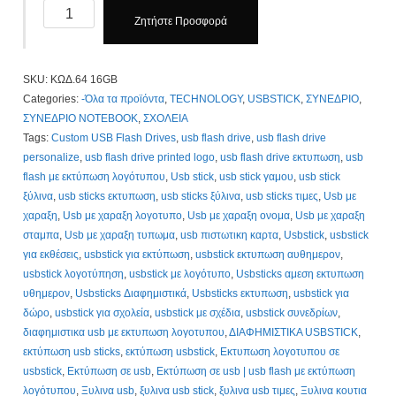
Usb
Ζητήστε Προσφορά
stick
16GB
κωδ.
SKU:
KΩΔ.64 16GB
64,
Categories:
-Όλα τα προϊόντα
,
TECHNOLOGY
,
USBSTICK
,
ΣΥΝΕΔΡΙΟ
,
Με
ΣΥΝΕΔΡΙΟ ΝΟΤΕΒΟΟΚ
,
ΣΧΟΛΕΙΑ
Εκτύπωση
Tags:
Custom USB Flash Drives
,
usb flash drive
,
usb flash drive
2,65
personalize
,
usb flash drive printed logo
,
usb flash drive εκτυπωση
,
usb
Τιμοκατάλογος
flash με εκτύπωση λογότυπου
,
Usb stick
,
usb stick γαμου
,
usb stick
Κλίκ
ξύλινα
,
usb sticks εκτυπωση
,
usb sticks ξύλινα
,
usb sticks τιμες
,
Usb με
Εδώ
χαραξη
,
Usb με χαραξη λογοτυπο
,
Usb με χαραξη ονομα
,
Usb με χαραξη
quantity
σταμπα
,
Usb με χαραξη τυπωμα
,
usb πιστωτικη καρτα
,
Usbstick
,
usbstick
για εκθέσεις
,
usbstick για εκτύπωση
,
usbstick εκτυπωση αυθημερον
,
usbstick λογοτύπηση
,
usbstick με λογότυπο
,
Usbsticks αμεση εκτυπωση
υθημερον
,
Usbsticks Διαφημιστικά
,
Usbsticks εκτυπωση
,
usbstick για
δώρο
,
usbstick για σχολεία
,
usbstick με σχέδια
,
usbstick συνεδρίων
,
διαφημιστικα usb με εκτυπωση λογοτυπου
,
ΔΙΑΦΗΜΙΣΤΙΚΑ USBSTICK
,
εκτύπωση usb sticks
,
εκτύπωση usbstick
,
Εκτυπωση λογοτυπου σε
usbstick
,
Εκτύπωση σε usb
,
Εκτύπωση σε usb | usb flash με εκτύπωση
λογότυπου
,
Ξυλινα usb
,
ξυλινα usb stick
,
ξυλινα usb τιμες
,
Ξυλινα κουτια