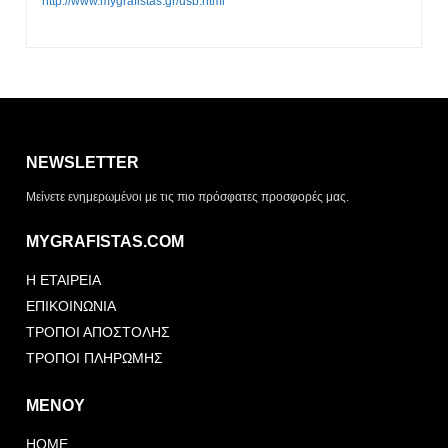
http://www.mygrafistas.gr/usb.html
Η λίστα σας είναι άδεια. Περιηγηθείτε στα προϊόντα και
πατήστε Προσθήκη για να ξεκινήσετε.
NEWSLETTER
ΤΡΌΠΟΣ ΠΑΡΆΔΟΣΗΣ
Μείνετε ενημερωμένοι με τις πιο πρόσφατες προσφορές μας.
Παραλαβή από το
Αποστολή
κατάστημα
MYGRAFISTAS.COM
ΤΎΠΟΣ ΠΑΡΑΣΤΑΤΙΚΟΎ
Η ΕΤΑΙΡΕΙΑ
Απόδειξη
Τιμολόγιο
ΕΠΙΚΟΙΝΩΝΙΑ
ΤΡΟΠΟΙ ΑΠΟΣΤΟΛΗΣ
ΤΡΟΠΟΙ ΠΛΗΡΩΜΗΣ
ΜΕΝΟΥ
HOME