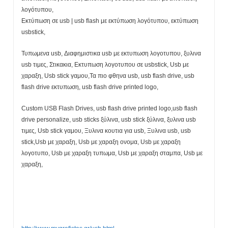
λογότυπου,
Εκτύπωση σε usb | usb flash με εκτύπωση λογότυπου, εκτύπωση
usbstick,
Τυπωμενα usb, Διαφημιστικα usb με εκτυπωση λογοτυπου, ξυλινα
usb τιμες, Στικακια, Εκτυπωση λογοτυπου σε usbstick, Usb με
χαραξη, Usb stick γαμου,Τα πιο φθηνα usb, usb flash drive, usb
flash drive εκτυπωση, usb flash drive printed logo,
Custom USB Flash Drives, usb flash drive printed logo,usb flash
drive personalize, usb sticks ξύλινα, usb stick ξύλινα, ξυλινα usb
τιμες, Usb stick γαμου, Ξυλινα κουτια για usb, Ξυλινα usb, usb
stick,Usb με χαραξη, Usb με χαραξη ονομα, Usb με χαραξη
λογοτυπο, Usb με χαραξη τυπωμα, Usb με χαραξη σταμπα, Usb με
χαραξη,