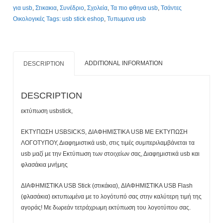
για usb
,
Στικακια
,
Συνέδριο
,
Σχολεία
,
Τα πιο φθηνα usb
,
Τσάντες
Οικολογικές Tags: usb stick eshop
,
Τυπωμενα usb
ADDITIONAL INFORMATION
DESCRIPTION
DESCRIPTION
εκτύπωση usbstick,
ΕΚΤΥΠΩΣΗ USBSICKS, ΔΙΑΦΗΜΙΣΤΙΚΑ USB ΜΕ ΕΚΤΥΠΩΣΗ
ΛΟΓΟΤΥΠΟΥ, Διαφημιστικά usb, στις τιμές συμπεριλαμβάνεται τα
usb μαζί με την Εκτύπωση των στοιχείων σας, Διαφημιστικά usb και
φλασάκια μνήμης
ΔΙΑΦΗΜΙΣΤΙΚΑ USB Stick (στικάκια), ΔΙΑΦΗΜΙΣΤΙΚΑ USB Flash
(φλασάκια) εκτυπωμένα με το λογότυπό σας στην καλύτερη τιμή της
αγοράς! Με δωρεάν τετράχρωμη εκτύπωση του λογοτύπου σας.